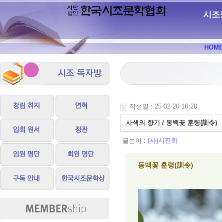
시조
HOM
작성일 : 25-02-20 16:20
사색의 향기 / 동백꽃 훈령(訓令)
글쓴이 :
(사)시진회
동백꽃 훈령(訓令)