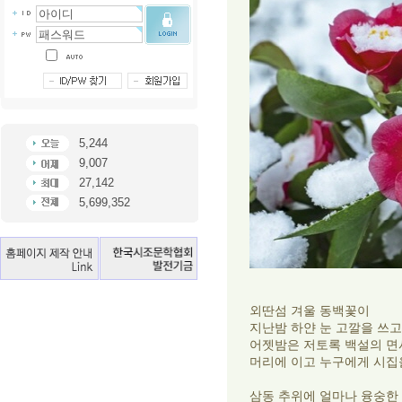
5,244
9,007
27,142
5,699,352
외딴섬 겨울 동백꽃이
지난밤 하얀 눈 고깔을 쓰고
어젯밤은 저토록 백설의 
머리에 이고 누구에게 시집
삼동 추위에 얼마나 융숭한