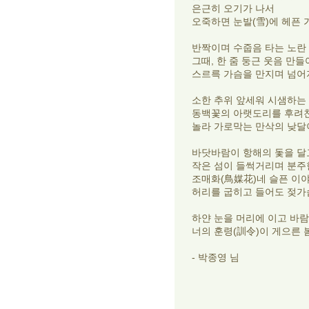
은근히 오기가 나서
오죽하면 눈발(雪)에 헤픈 
반짝이며 수줍음 타는 노란
그때, 한 줌 둥근 웃음 만들
스르륵 가슴을 만지며 넘어
소한 추위 앞세워 시샘하는
동백꽃의 아랫도리를 후려
놀라 가로막는 만삭의 낮달
바닷바람이 항해의 돛을 달
작은 섬이 들썩거리며 분주
조매화(鳥媒花)네 슬픈 이
허리를 굽히고 들어도 젖가
하얀 눈을 머리에 이고 바람
너의 훈령(訓令)이 게으른 
- 박종영 님