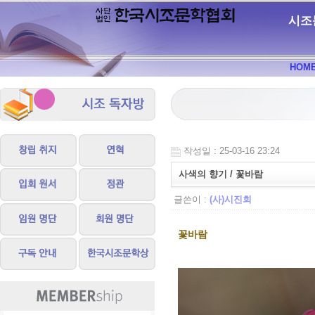
시조
HOM
작성일 : 25-03-16 23:24
사색의 향기 / 꽃바람
글쓴이 :
(사)시진회
꽃바람