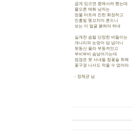
곱게 있으면 중매서려 했는데
물오른 매화 낭자는
망울 터트려 진한 화장하고
진홍빛 똥꼬치마 흔드니
보는 이 얼굴 붉혀야 하네
실개천 솜털 단장한 버들이는
개나리와 눈맞아 담 넘더니
뒷동산 올라 부둥켜안고
부비부비 숨넘어가는데
점잖은 뭇 사내들 참꽃술 취해
꽃구경 나서도 막을 수 없어라.
- 정채균 님