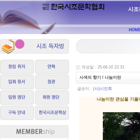
시조
HOM
작성일 : 25-06-10 22:31
사색의 향기 / 나눔이란
글쓴이 :
(사)시진회
나눔이란 관심을 기울이