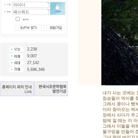
2,238
9,007
27,142
5,696,346
내가 사는 곳에는 
짐승들이 먹이를 
그래서 콩이나 빵부
더러 찾아오는 박
장에서 사다가 주고
밤에 잘 때는 이 
그래서 이들을 위
물구멍을 만들어 준
그냥 얼어 버리기 