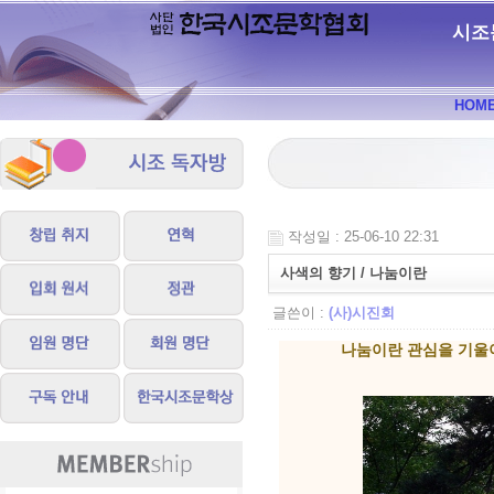
시조
HOM
작성일 : 25-06-10 22:31
사색의 향기 / 나눔이란
글쓴이 :
(사)시진회
나눔이란 관심을 기울이