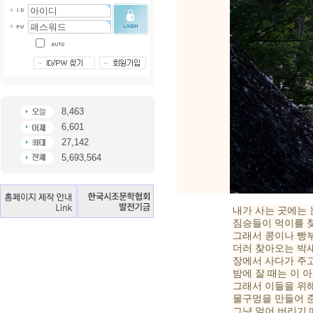
8,463
6,601
27,142
5,693,564
내가 사는 곳에는 
짐승들이 먹이를 
그래서 콩이나 빵부
더러 찾아오는 박
장에서 사다가 주고
밤에 잘 때는 이 
그래서 이들을 위
물구멍을 만들어 준
그냥 얼어 버리기 