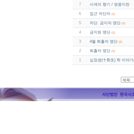
7
사색의 향기 / 영웅이란
6
접근 차단자
(1)
5
차단. 금지자 명단
(1)
4
금지된 명단
(1)
3
4월 퇴출자 명단
(2)
2
퇴출자 명단
(1)
1
십장생(十長生) 학 이야기