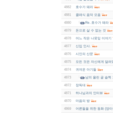
4882
호수가 돼라
4881
클래식 음악 모음
4880
Re..호수가 돼라
4879
돈으로 살 수 없는 것
4878
어느 작은 나뭇잎 이야기
4877
신입 인사.
4876
시인의 산문
4875
모든 것은 자신에게 달려
4874
귀여운 아기들
4873
남의 올린 글 슬쩍
4872
장독대
4871
하나님과의 인터뷰
4870
마음의 방
4869
어른들을 위한 동화 (양이