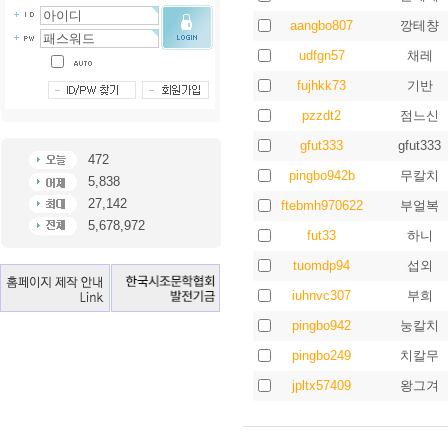
aangbo807
깡테챵
udfgn57
채레
fujhkk73
기반
pzzdt2
점느신
gfut333
gfut333
472
pingbo942b
무칼치
5,838
27,142
ftebmh970622
부얼복
5,678,972
fut33
하니
tuomdp94
섭외
iuhnvc307
부희
pingbo942
눙칼치
pingbo249
치칼무
jpltx57409
왕그겨