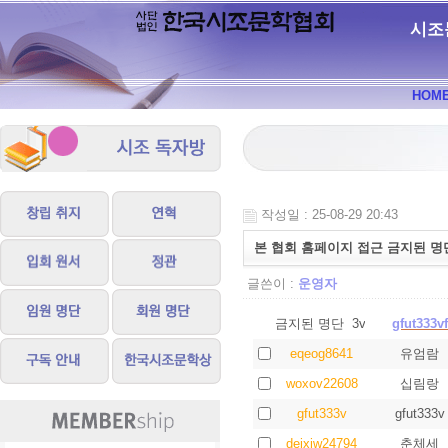
시조
HOM
작성일 : 25-08-29 20:43
본 협회 홈페이지 접근 금지된 명
글쓴이 :
운영자
금지된 명단 3vf
gfut333vf
eqeog8641
유엄람
woxov22608
십림랑
gfut333v
gfut333v
deixiw24794
춘체세