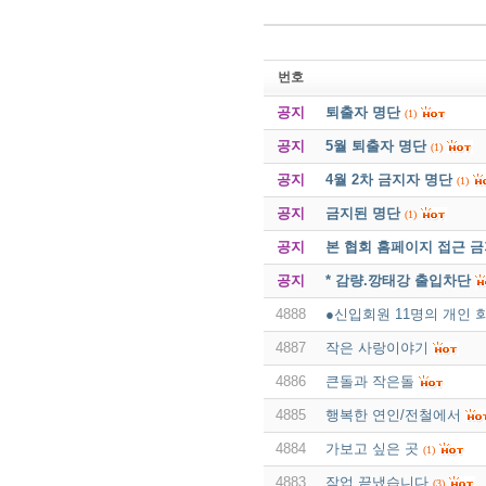
번호
공지
퇴출자 명단
(1)
공지
5월 퇴출자 명단
(1)
공지
4월 2차 금지자 명단
(1)
공지
금지된 명단
(1)
공지
본 협회 홈페이지 접근 
공지
* 감량.깡태강 출입차단
4888
●신입회원 11명의 개인 
4887
작은 사랑이야기
4886
큰돌과 작은돌
4885
행복한 연인/전철에서
4884
가보고 싶은 곳
(1)
4883
작업 끝냈습니다
(3)