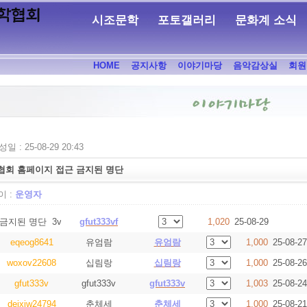
시조문학
포토갤러리
문화계 소식
HOME
공지사항
이야기마당
음악감상실
회원
일 : 25-08-29 20:43
협회 홈페이지 접근 금지된 명단
 :
운영자
금지된 명단 3vf
gfut333vf
1,020
25-08-29
eqeog8641
유엄람
유엄람
1,000
25-08-27
woxov22608
십림랑
십림랑
1,000
25-08-26
gfut333v
gfut333v
gfut333v
1,003
25-08-24
deixiw24794
춘체세
춘체세
1,000
25-08-21