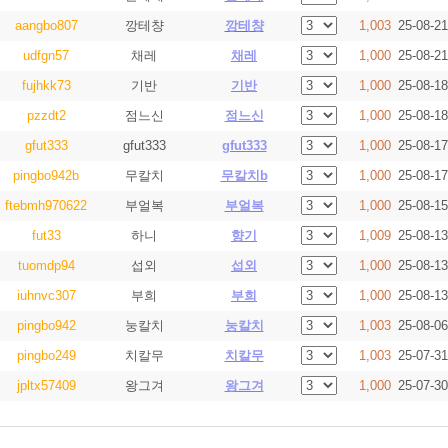
aangbo807
깡테챵
깡테챵
1,003
25-08-21
udfgn57
채레
채레
1,000
25-08-21
fujhkk73
기반
기반
1,000
25-08-18
pzzdt2
점느신
점느신
1,000
25-08-18
gfut333
gfut333
gfut333
1,000
25-08-17
pingbo942b
무칼치
무칼치b
1,000
25-08-17
ftebmh970622
부얼복
부얼복
1,000
25-08-15
fut33
하니
향기
1,009
25-08-13
tuomdp94
섭외
섭외
1,000
25-08-13
iuhnvc307
부희
부희
1,000
25-08-13
pingbo942
눙칼치
눙칼치
1,003
25-08-06
pingbo249
치칼무
치칼무
1,003
25-07-31
jpltx57409
왕그겨
왕그겨
1,000
25-07-30