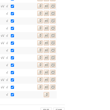
√
√
√
√
√
√
√
√
√
√
√
√
√
√
√
√
√
√
√
√
√
√
√
√
√