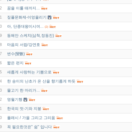
2
꿈을 이룰 때까지...
1
짚풀문화제-이엉올리기
0
아, 단종대왕이시여...
(2)
9
동해안 스케치(삼척,정동진)
8
마음의 서랍/강연호
7
변수(變數)
6
짧은 편지
5
새롭게 사랑하는 기쁨으로
4
한 송이의 난초가 온 산을 향기롭게 하듯
3
물고기 한 마리가...
2
영월기행
1
한국의 멋-기와 지붕
0
플래시 / 가을 그리고 그리움
9
꼭 필요한것은" 쉼" 입니다