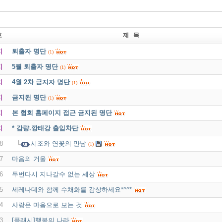
호
제 목
지
퇴출자 명단
(1)
지
5월 퇴출자 명단
(1)
지
4월 2차 금지자 명단
(1)
지
금지된 명단
(1)
지
본 협회 홈페이지 접근 금지된 명단
지
* 감량.깡태강 출입차단
8
시조와 연꽃의 만남
(1)
7
마음의 거울
6
두번다시 지나갈수 없는 세상
5
세레나데와 함께 수채화를 감상하세요*^^*
4
사랑은 마음으로 보는 것
3
[플래시]행복의 나라