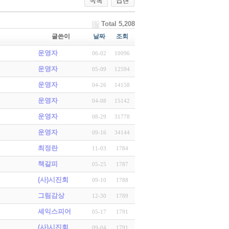
Total 5,208
글쓴이
날짜
조회
운영자
06-02
10096
운영자
05-09
12594
운영자
04-26
14158
운영자
04-08
15142
운영자
08-29
31778
운영자
09-16
34144
최정란
11-03
1784
책갈피
05-25
1787
(사)시진회
09-10
1788
그림감상
12-30
1789
셰익스피어
05-17
1791
(사)시진회
09-04
1791