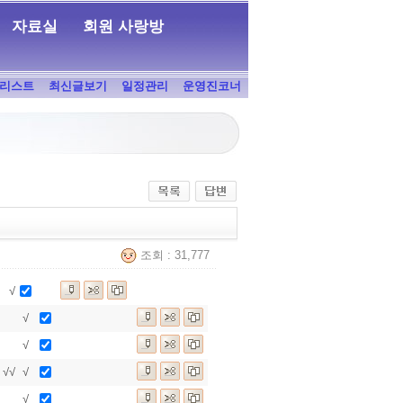
자료실
회원 사랑방
리스트
최신글보기
일정관리
운영진코너
조회 : 31,777
√
√
√
√
√
√
√