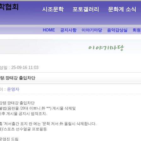
시조문학
포토갤러리
문화계 소식
HOME
공지사항
이야기마당
음악감상실
회원
일 : 25-09-16 11:03
감량.깡태강 출입차단
 :
운영자
 감량.깡태강 출입차단
 불법(음란물 /20대 이쁘니 外 **) 게시물 삭제및
후 게시물 공지시 법적조치.
 홈 '저서출간 표지 란 에는 '문학 저서 外 올릴시 삭제합니다.
)'스포츠 선수얼굴 프로필등
영진 드림