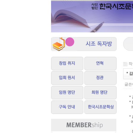
작성
* 
글쓴이
*
*
차
*
예
운