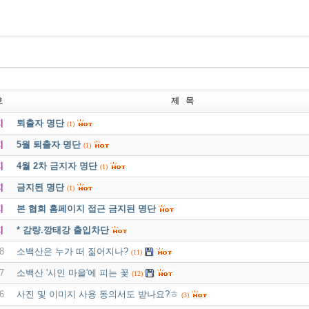
호
제 목
지
퇴출자 명단
(1)
지
5월 퇴출자 명단
(1)
지
4월 2차 금지자 명단
(1)
지
금지된 명단
(1)
지
본 협회 홈페이지 접근 금지된 명단
지
* 감량.깡태강 출입차단
8
소백산은 누가 떠 짊어지나?
(11)
7
소백산 '시인 마을'에 피는 꽃
(12)
6
사진 및 이미지 사용 동의서도 받나요?ㅎ
(3)