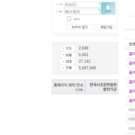
번
2,848
공
6,601
27,142
공
5,687,949
공
공
공
공
488
488
488