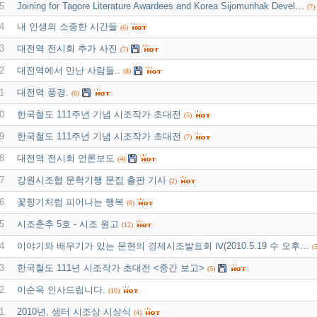
5
Joining for Tagore Literature Awardees and Korea Sijomunhak Devel…
(7)
4
내 인생의 소중한 시간들
(6)
3
대전역 전시회 추가 사진
(7)
2
대전역에서 만난 사람들..
(8)
1
대전역 풍경.
(6)
0
한국철도 111주년 기념 시조작가 초대전
(5)
9
한국철도 111주년 기념 시조작가 초대전
(7)
8
대전역 전시회 언론보도
(4)
7
강원시조협 문학기행 문집 출판 기사
(2)
6
꽃향기처럼 피어나는 행복
(6)
5
시조춘추 5호 - 시조 원고
(12)
4
이야기와 배우기가 있는 문현의 경제시조발표회 Ⅳ(2010.5.19 수 오후…
(5
3
한국철도 111년 시조작가 초대전 <중간 보고>
(5)
2
이순옥 인사드립니다.
(10)
1
2010년, 샘터 시조상 시상식
(4)