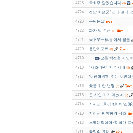
4725
국화주 담았습니다
(3)
4724
전남 화순군/ 산과 절과 
4723
등단몸살
4722
화가 박 수근
(5)
4721
天下第一福地 에서 꿈을
4720
등단리포트
(8)
4719
오름 박선협 시인
4718
"시조여왕" 예 계시네
(5)
4717
'시진회원'이 주는 시인상
4716
꽃을 위한 변명
(2)
4715
큰 시인 거기 계셨네
(6)
4714
지시산 10 경 반야낙조(
4713
지리산 반야봉의 낙조
4712
노벨문학상에 佛 작가 
4711
꽃말의 유래