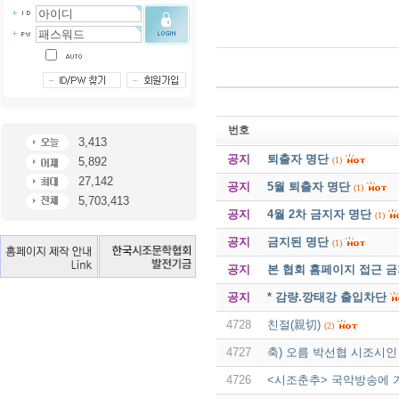
번호
3,413
공지
퇴출자 명단
(1)
5,892
27,142
공지
5월 퇴출자 명단
(1)
5,703,413
공지
4월 2차 금지자 명단
(1)
공지
금지된 명단
(1)
공지
본 협회 홈페이지 접근 
공지
* 감량.깡태강 출입차단
4728
친절(親切)
(2)
4727
축) 오름 박선협 시조시인 
4726
<시조춘추> 국악방송에 