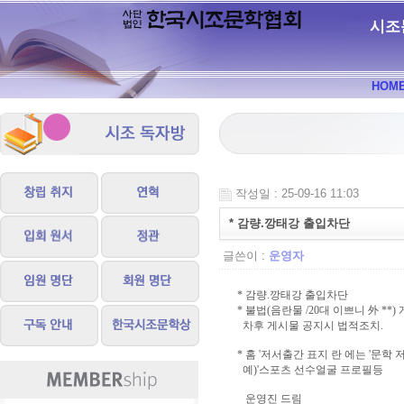
시조
HOM
작성일 : 25-09-16 11:03
* 감량.깡태강 출입차단
글쓴이 :
운영자
* 감량.깡태강 출입차단
* 불법(음란물 /20대 이쁘니 外 **
차후 게시물 공지시 법적조치.
* 홈 '저서출간 표지 란 에는 '문학
예)'스포츠 선수얼굴 프로필등
운영진 드림