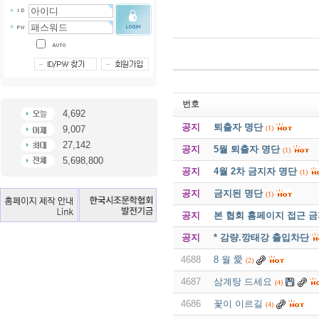
번호
4,692
공지
퇴출자 명단
(1)
9,007
27,142
공지
5월 퇴출자 명단
(1)
5,698,800
공지
4월 2차 금지자 명단
(1)
공지
금지된 명단
(1)
공지
본 협회 홈페이지 접근 
공지
* 감량.깡태강 출입차단
4688
8 월 愛
(2)
4687
삼계탕 드세요
(4)
4686
꽃이 이르길
(4)