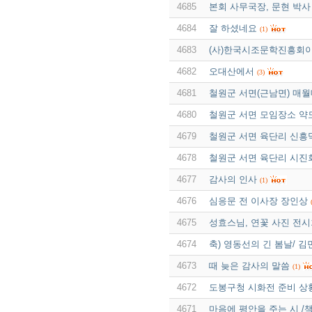
4685
본회 사무국장, 문현 박사
4684
잘 하셨네요
(1)
4683
(사)한국시조문학진흥회이
4682
오대산에서
(3)
4681
철원군 서면(근남면) 매월
4680
철원군 서면 모임장소 약
4679
철원군 서면 육단리 신흥
4678
철원군 서면 육단리 시진
4677
감사의 인사
(1)
4676
심응문 전 이사장 장인상
4675
성효스님, 연꽃 사진 전시
4674
축) 영동선의 긴 봄날/ 김
4673
때 늦은 감사의 말씀
(1)
4672
도봉구청 시화전 준비 상
4671
마음에 평안을 주는 시 /