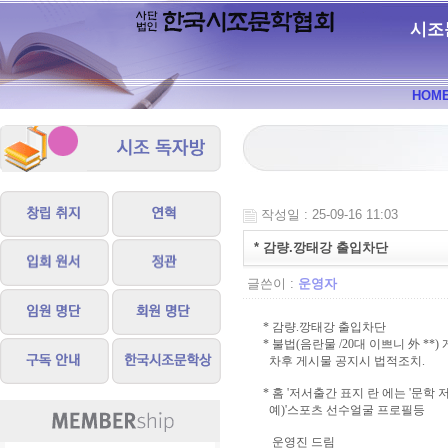
시조
HOM
작성일 : 25-09-16 11:03
* 감량.깡태강 출입차단
글쓴이 :
운영자
* 감량.깡태강 출입차단
* 불법(음란물 /20대 이쁘니 外 **
차후 게시물 공지시 법적조치.
* 홈 '저서출간 표지 란 에는 '문학
예)'스포츠 선수얼굴 프로필등
운영진 드림