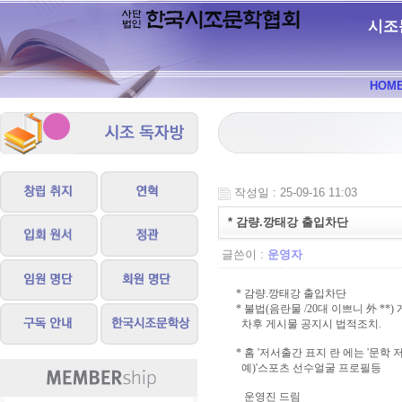
시조
HOM
작성일 : 25-09-16 11:03
* 감량.깡태강 출입차단
글쓴이 :
운영자
* 감량.깡태강 출입차단
* 불법(음란물 /20대 이쁘니 外 **
차후 게시물 공지시 법적조치.
* 홈 '저서출간 표지 란 에는 '문학
예)'스포츠 선수얼굴 프로필등
운영진 드림