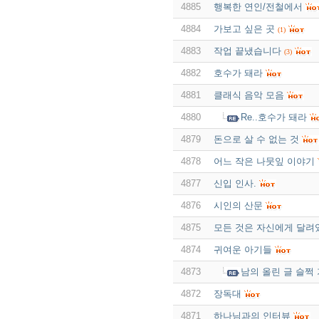
4885
행복한 연인/전철에서
4884
가보고 싶은 곳
(1)
4883
작업 끝냈습니다
(3)
4882
호수가 돼라
4881
클래식 음악 모음
4880
Re..호수가 돼라
4879
돈으로 살 수 없는 것
4878
어느 작은 나뭇잎 이야기
4877
신입 인사.
4876
시인의 산문
4875
모든 것은 자신에게 달려
4874
귀여운 아기들
4873
남의 올린 글 슬쩍
4872
장독대
4871
하나님과의 인터뷰