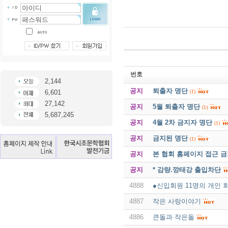
번호
2,144
공지
퇴출자 명단
(1)
6,601
27,142
공지
5월 퇴출자 명단
(1)
5,687,245
공지
4월 2차 금지자 명단
(1)
공지
금지된 명단
(1)
공지
본 협회 홈페이지 접근 
공지
* 감량.깡태강 출입차단
4888
●신입회원 11명의 개인 
4887
작은 사랑이야기
4886
큰돌과 작은돌