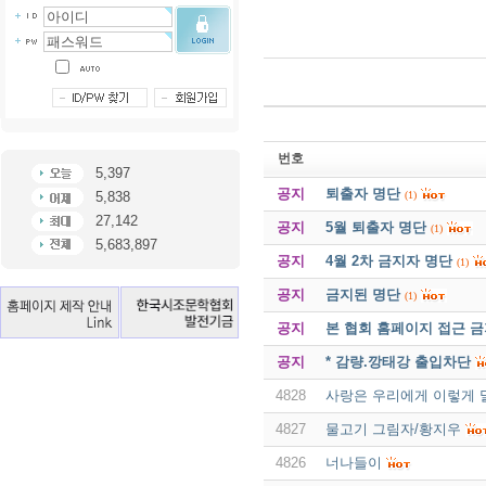
번호
5,397
공지
퇴출자 명단
(1)
5,838
27,142
공지
5월 퇴출자 명단
(1)
5,683,897
공지
4월 2차 금지자 명단
(1)
공지
금지된 명단
(1)
공지
본 협회 홈페이지 접근 
공지
* 감량.깡태강 출입차단
4828
사랑은 우리에게 이렇게 
4827
물고기 그림자/황지우
4826
너나들이