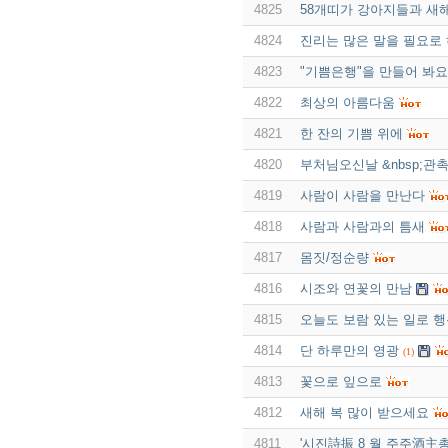
4825
58개띠가 강아지들과 새
4824
진리는 많은 말을 필요로
4823
"기쁨은행"을 만들어 봐요
4822
최상의 아름다움
4821
한 잔의 기쁨 위에
4820
부처님오신날 &nbsp;관촉
4819
사람이 사람을 만난다
4818
사람과 사람과의 틈새
4817
몸짓/정순량
4816
시조와 연꽃의 만남
4815
오늘도 보람 있는 일로 
4814
단 하루만의 영광
(1)
4813
꽃으로 잎으로
4812
새해 복 많이 받으세요
4811
'시진詩振 8 월 주주酒主