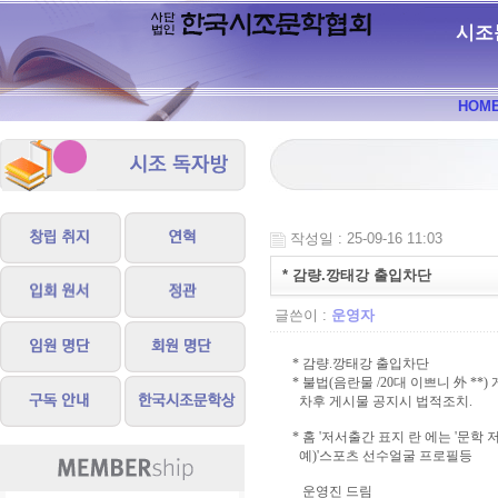
시조
HOM
작성일 : 25-09-16 11:03
* 감량.깡태강 출입차단
글쓴이 :
운영자
* 감량.깡태강 출입차단
* 불법(음란물 /20대 이쁘니 外 **
차후 게시물 공지시 법적조치.
* 홈 '저서출간 표지 란 에는 '문학
예)'스포츠 선수얼굴 프로필등
운영진 드림