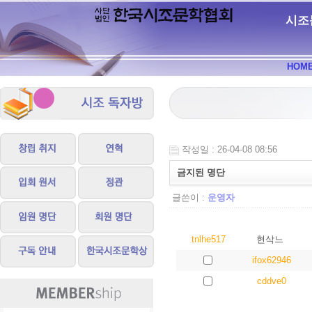
시조
HOM
작성일 : 26-04-08 08:56
금지된 명단
글쓴이 :
운영자
tnlhe517
현삭느
ifox62946
cddve0