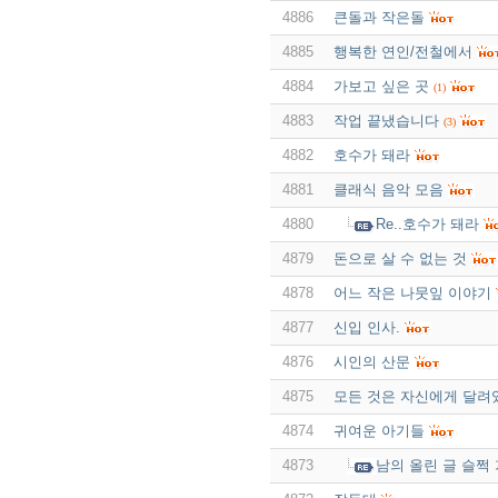
4886
큰돌과 작은돌
4885
행복한 연인/전철에서
4884
가보고 싶은 곳
(1)
4883
작업 끝냈습니다
(3)
4882
호수가 돼라
4881
클래식 음악 모음
4880
Re..호수가 돼라
4879
돈으로 살 수 없는 것
4878
어느 작은 나뭇잎 이야기
4877
신입 인사.
4876
시인의 산문
4875
모든 것은 자신에게 달려
4874
귀여운 아기들
4873
남의 올린 글 슬쩍