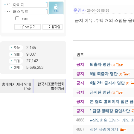
운영자
26-04-08 08:58
금지 이유 :수백 개의 스팸을 올
2,145
9,007
번호
27,142
공지
퇴출자 명단
(1)
5,696,253
공지
5월 퇴출자 명단
(1)
공지
4월 2차 금지자 명단
(1)
공지
금지된 명단
(1)
공지
본 협회 홈페이지 접근 
공지
* 감량.깡태강 출입차단
4888
●신입회원 11명의 개인 
4887
작은 사랑이야기