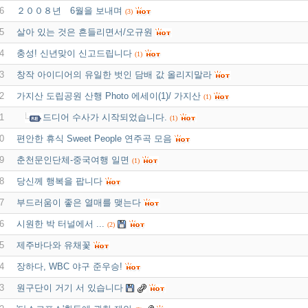
6
２００８년 6월을 보내며
(3)
5
살아 있는 것은 흔들리면서/오규원
4
충성! 신년맞이 신고드립니다
(1)
3
창작 아이디어의 유일한 벗인 담배 값 올리지말라
2
가지산 도립공원 산행 Photo 에세이(1)/ 가지산
(1)
1
드디어 수사가 시작되었습니다.
(1)
0
편안한 휴식 Sweet People 연주곡 모음
9
춘천문인단체-중국여행 일면
(1)
8
당신께 행복을 팝니다
7
부드러움이 좋은 열매를 맺는다
6
시원한 박 터널에서 ...
(2)
5
제주바다와 유채꽃
4
장하다, WBC 야구 준우승!
3
원구단이 거기 서 있습니다