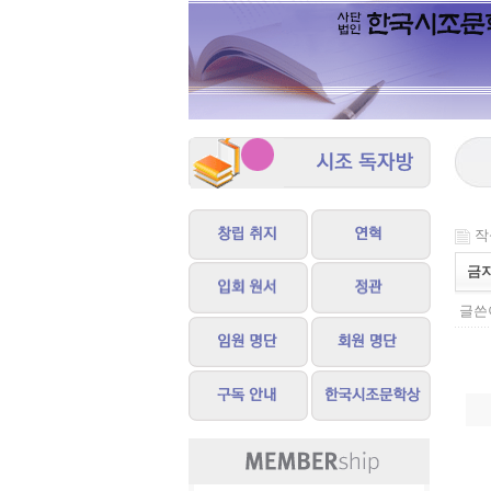
작성
금
글쓴이