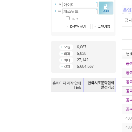
운영
금지
6,067
5,838
번
27,142
공
5,684,567
공
공
공
공
공
480
480