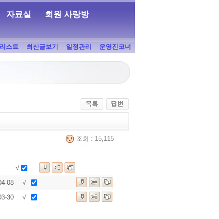
자료실
회원 사랑방
리스트
최신글보기
일정관리
운영진코너
조회 : 15,115
√
04-08
√
03-30
√