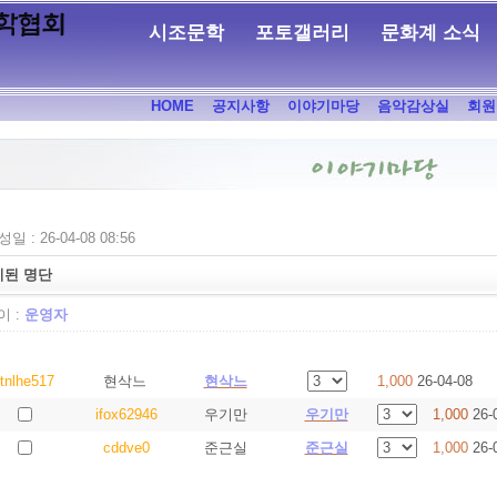
시조문학
포토갤러리
문화계 소식
HOME
공지사항
이야기마당
음악감상실
회원
일 : 26-04-08 08:56
지된 명단
 :
운영자
tnlhe517
현삭느
현삭느
1,000
26-04-08
ifox62946
우기만
우기만
1,000
26-
cddve0
준근실
준근실
1,000
26-