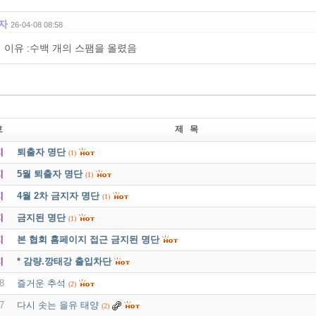
자
26-04-08 08:58
 이유 :수백 개의 스팸을 올렸음
호
제 목
지
퇴출자 명단
(1)
지
5월 퇴출자 명단
(1)
지
4월 2차 금지자 명단
(1)
지
금지된 명단
(1)
지
본 협회 홈페이지 접근 금지된 명단
지
* 감량.깡태강 출입차단
8
즐거운 추석
(2)
7
다시 솟는 을유 태양
(2)