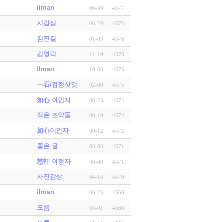
ilman
06-30
4577
시감상
06-20
4576
김진길
01-03
4576
김영덕
11-19
4576
ilman
10-03
4576
一石/검정삿갓
02-06
4575
如心 이인자
06-23
4574
작은 조약돌
08-10
4574
如心이인자
09-12
4572
좋은 글
03-03
4571
慈軒 이정자
08-06
4571
사진감상
04-16
4570
ilman
03-23
4568
오름
03-01
4566