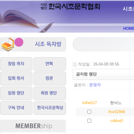
시조
HOM
작성일 : 26-04-08 08:56
금지된 명단
글쓴이 :
운영자
tnlhe517
현삭느
ifox62946
cddve0