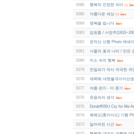
5086
행복의 진정한 의미
(1)
5085
아름다운 세상
(1)
5084
명복을 빕니다
5083
입맞춤 / 서정주(1915~200
5082
운악산 산행 Photo 에세
5081
서울의 꽃과 나비 / 만은
5080
미소 속의 행복
5079
친일파가 작사 작곡한 국민
5078
제45회 대현율곡이이선생
5077
여름 편지 - 마 종기
5076
웃음속의 생각
5075
Don&#039;t Cry for Me A
5074
북해도(훗카이도) 기행 Pho
5073
잃어버린 시간
5072
행복한 대마도 여행을 마