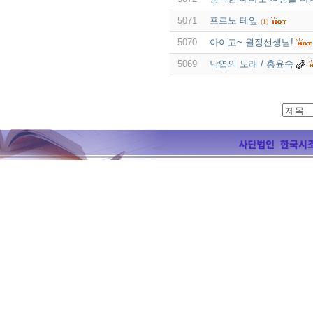
5071
포르노 테잎
(1)
5070
아이고~ 월정선생님!
5069
낙엽의 노래 / 홍윤숙