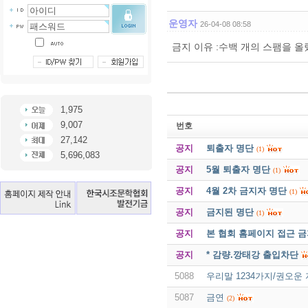
운영자
26-04-08 08:58
금지 이유 :수백 개의 스팸을 올
1,975
9,007
번호
27,142
공지
퇴출자 명단
(1)
5,696,083
공지
5월 퇴출자 명단
(1)
공지
4월 2차 금지자 명단
(1)
공지
금지된 명단
(1)
공지
본 협회 홈페이지 접근 
공지
* 감량.깡태강 출입차단
5088
우리말 1234가지/권오운
5087
금연
(2)