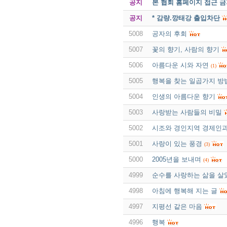
공지
본 협회 홈페이지 접근 
공지
* 감량.깡태강 출입차단
5008
공자의 후회
5007
꽃의 향기, 사람의 향기
5006
아름다운 시와 자연
(1)
5005
행복을 찾는 일곱가지 방
5004
인생의 아름다운 향기
5003
사랑받는 사람들의 비밀
5002
시조와 경인지역 경제인
5001
사랑이 있는 풍경
(3)
5000
2005년을 보내며
(4)
4999
순수를 사랑하는 삶을 살
4998
아침에 행복해 지는 글
4997
지평선 같은 마음
4996
행복