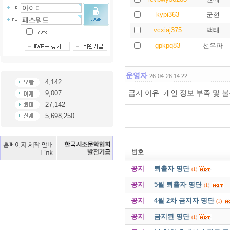
kypi363
군현
vcxiaj375
백태
gpkpq83
선우파
운영자
26-04-26 14:22
4,142
금지 이유 :개인 정보 부족 및 
9,007
27,142
5,698,250
번호
공지
퇴출자 명단
(1)
공지
5월 퇴출자 명단
(1)
공지
4월 2차 금지자 명단
(1)
공지
금지된 명단
(1)