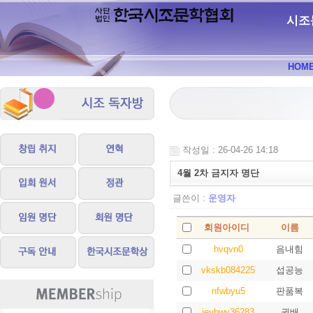
시조
HOM
작성일 : 26-04-26 14:18
4월 2차 금지자 명단
글쓴이 :
운영자
회원아이디
이름
hvqvn0
음내힘
vkskb084225
섭공능
nfwbyu5
판품복
ievbwy36283
권배