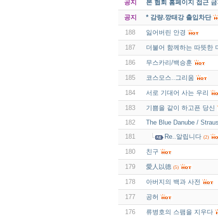
공지
본 협회 홈페이지 접근 
공지
* 감량.깡태강 출입차단
188
잃어버린 안경
187
더불어 함께하는 따뜻한 
186
무스카리/백승훈
185
코스모스..그리움
184
서로 기대어 사는 우리
183
기쁨을 같이 하고픈 당신
182
The Blue Danube / Strau
181
Re..알립니다
(2)
180
친구
179
愛人以德
(5)
178
아버지의 백과 사전
177
공허
176
류병호의 스팸을 지우다