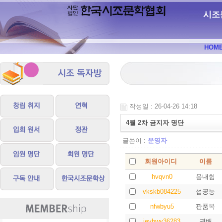
시조
HOM
작성일 : 26-04-26 14:18
4월 2차 금지자 명단
글쓴이 :
운영자
회원아이디
이름
hvqvn0
음내힘
vkskb084225
섭공능
nfwbyu5
판품복
ievbwy36283
권배