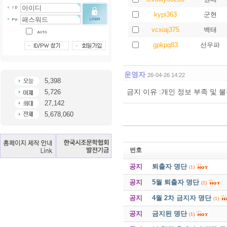
kypi363
군현
vcxiaj375
백태
gpkpq83
선우파
운영자
26-04-26 14:22
5,398
금지 이유 :개인 정보 부족 및 
5,726
27,142
5,678,060
번호
공지
퇴출자 명단
(1)
공지
5월 퇴출자 명단
(1)
공지
4월 2차 금지자 명단
(1)
공지
금지된 명단
(1)