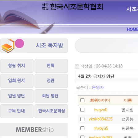
시조
HOM
작성일 : 26-04-26 14:18
4월 2차 금지자 명단
글쓴이 :
운영자
회원아이디
이름
hvqvn0
음내힘
vkskb084225
섭공능
nfwbyu5
판품복
ievbwy36283
권배