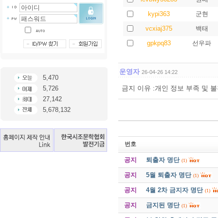
kypi363
군현
vcxiaj375
백태
gpkpq83
선우파
운영자
26-04-26 14:22
5,470
금지 이유 :개인 정보 부족 및 
5,726
27,142
5,678,132
번호
공지
퇴출자 명단
(1)
공지
5월 퇴출자 명단
(1)
공지
4월 2차 금지자 명단
(1)
공지
금지된 명단
(1)