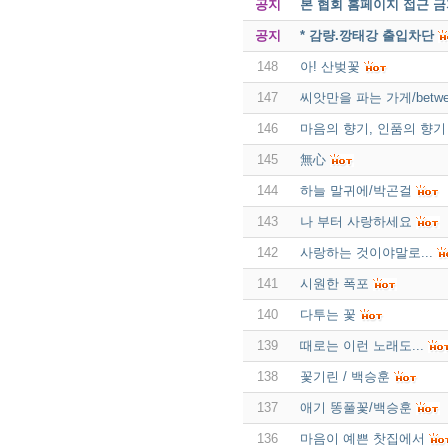
공지
본 협회 홈페이지 접근 
공지
* 감량.깡태강 출입차단
148
아! 산벚꽃
147
씨앗만을 파는 가게/between
146
마음의 향기, 인품의 향기
145
無心
144
하늘 말귀에/박곤걸
143
나 부터 사랑하세요
142
사랑하는 것이야말로...
141
시원한 폭포
140
다투는 꽃
139
때로는 이런 노래도...
138
꽃기린 / 백승훈
137
애기 똥풀꽃/백승훈
136
마음이 예쁜 찻집에서