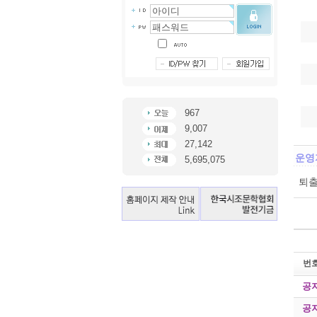
967
9,007
27,142
운영
5,695,075
퇴출
번
공
공