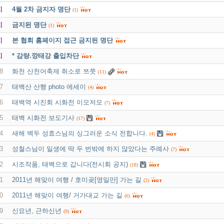
지
4월 2차 금지자 명단
(1)
지
금지된 명단
(1)
지
본 협회 홈페이지 접근 금지된 명단
지
* 감량.깡태강 출입차단
8
화천 산천어축제 취소로 쯔쯧
(11)
7
태백산 산행 photo 에세이
(4)
6
태백역 시진회 시화전 이모저모
(7)
5
태백 시화전 보도기사
(17)
4
새해 벽두 성효스님의 싱그러운 소식 전합니다.
(4)
3
성철스님이 일생에 딱 두 번밖에 하지 않았다는 주례사
(7)
2
시조작품, 태백으로 갑니다(전시회 공지)
(18)
1
2011년 해맞이 여행 / 호미곶[영일만] 가는 길
(2)
0
2011년 해맞이 여행/ 거가대교 가는 길
(6)
9
신묘년, 근하신년
(9)