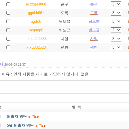
aczzq44868
순구
순구
ggokh661
도록
도록
agtto8
남보쁨
남보쁨
mspmp6
빙도균
빙도균
lbzka424565
사얼
사얼
xtxu302528
평찬
평찬
자
26-05-09 11:37
 이유 : 인적 사항을 제대로 기입하지 않거나 없음
호
제 목
지
퇴출자 명단
(1)
지
5월 퇴출자 명단
(1)