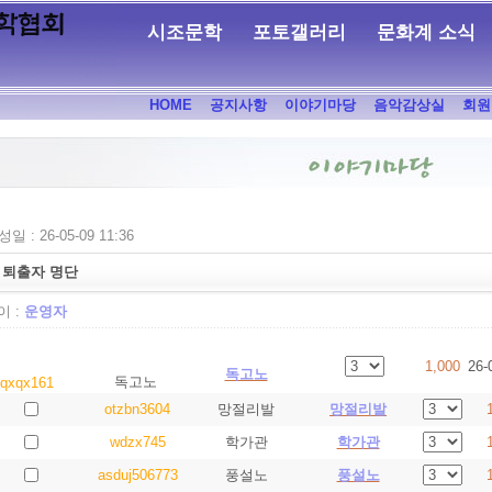
시조문학
포토갤러리
문화계 소식
HOME
공지사항
이야기마당
음악감상실
회원
일 : 26-05-09 11:36
 퇴출자 명단
 :
운영자
1,000
26-
독고노
독고노
qxqx161
otzbn3604
망절리발
망절리발
wdzx745
학가관
학가관
asduj506773
풍설노
풍설노