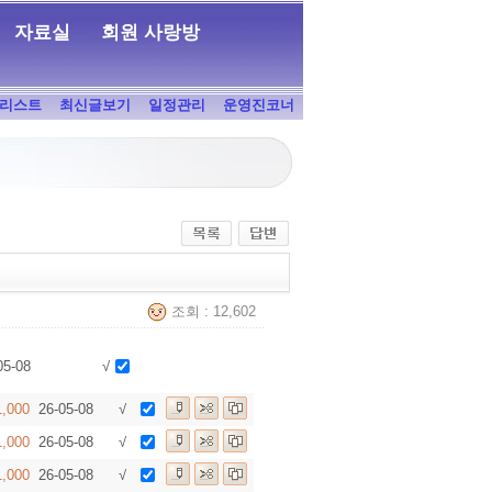
자료실
회원 사랑방
리스트
최신글보기
일정관리
운영진코너
조회 : 12,602
05-08
√
1,000
26-05-08
√
1,000
26-05-08
√
1,000
26-05-08
√