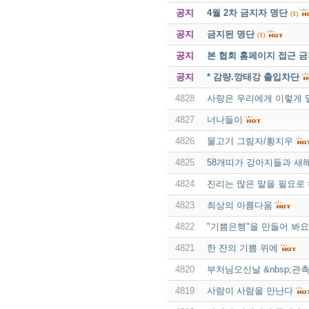
공지
4월 2차 금지자 명단
(1)
공지
금지된 명단
(1)
공지
본 협회 홈페이지 접근 
공지
* 감량.깡태강 출입차단
4828
사랑은 우리에게 이렇게 
4827
너나들이
4826
물고기 그림자/황지우
4825
58개띠가 강아지들과 새
4824
진리는 많은 말을 필요로
4823
최상의 아름다움
4822
"기쁨은행"을 만들어 봐요
4821
한 잔의 기쁨 위에
4820
부처님오신날 &nbsp;관촉
4819
사람이 사람을 만난다