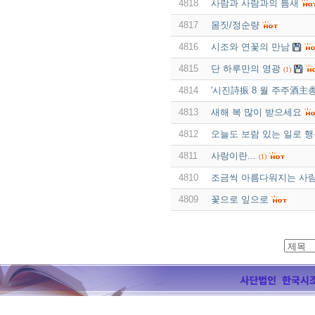
4818
사람과 사람과의 틈새
4817
몸짓/정순량
4816
시조와 연꽃의 만남
4815
단 하루만의 영광
(1)
4814
'시진詩振 8 월 주주酒主
4813
새해 복 많이 받으세요
4812
오늘도 보람 있는 일로 
4811
사랑이란...
(1)
4810
조금씩 아름다워지는 사
4809
꽃으로 잎으로