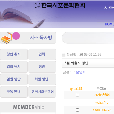
시조
HOM
작성일 : 26-05-09 11:36
5월 퇴출자 명단
글쓴이 :
운영자
독고노
qxqx161
otzbn3604
wdzx745
asduj506773