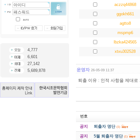
aczzq44868
ggokh661
agtto8
mspmp6
lbzka424565
4,777
xtxu302528
6,601
27,142
운영자
5,689,878
26-05-09 11:37
퇴출 이유 : 인적 사항을 제대
번호
공지
퇴출자 명단
(1)
공지
5월 퇴출자 명단
(1)