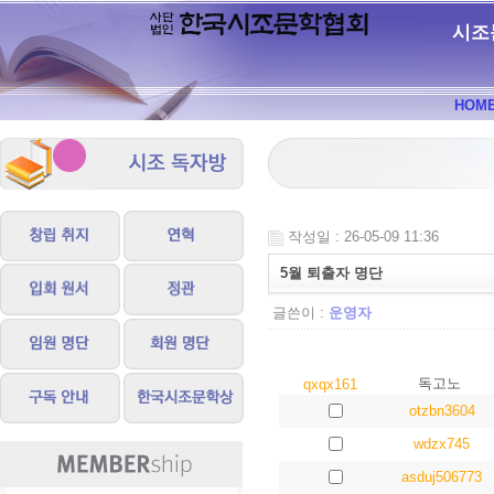
시조
HOM
작성일 : 26-05-09 11:36
5월 퇴출자 명단
글쓴이 :
운영자
독고노
qxqx161
otzbn3604
wdzx745
asduj506773