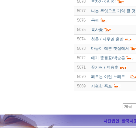
5078
혼자가 아니야
5077
나는 무엇으로 기억 될 
5076
목련
5075
복사꽃
5074
청춘 / 사무엘 울만
5073
마음이 예쁜 찻집에서
5072
애기 똥풀꽃/백승훈
5071
꽃기린 / 백승훈
5070
때로는 이런 노래도...
5069
시원한 폭포