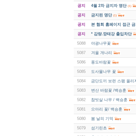
공지
4월 2차 금지자 명단
(1)
공지
금지된 명단
(1)
공지
본 협회 홈페이지 접근 
공지
* 감량.깡태강 출입차단
5088
야광나무꽃
5087
겨울 개나리
5086
풍도바람꽃
5085
도사물나무 꽃
5084
금단도끼 보련 스팸 올리
5083
변산 바람꽃 /백승훈
5082
참빗살 나무 / 백승훈
5081
으아리 꽃/ 백승훈
5080
봄 날의 기억
5079
섬기린초