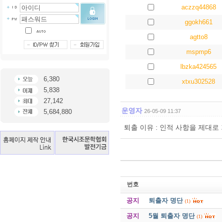
aczzq44868
ggokh661
agtto8
mspmp6
lbzka424565
6,380
xtxu302528
5,838
27,142
운영자
5,684,880
26-05-09 11:37
퇴출 이유 : 인적 사항을 제대
번호
공지
퇴출자 명단
(1)
공지
5월 퇴출자 명단
(1)