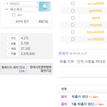
aczzq44868
ggokh661
agtto8
mspmp6
lbzka424565
4,171
xtxu302528
5,726
27,142
운영자
5,676,833
26-05-09 11:37
퇴출 이유 : 인적 사항을 제대
번호
공지
퇴출자 명단
(1)
공지
5월 퇴출자 명단
(1)