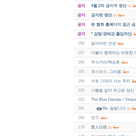
공지
4월 2차 금지자 명단
(1)
공지
금지된 명단
(1)
공지
본 협회 홈페이지 접근 
공지
* 감량.깡태강 출입차단
188
잃어버린 안경
187
더불어 함께하는 따뜻한 
186
무스카리/백승훈
185
코스모스..그리움
184
서로 기대어 사는 우리
183
기쁨을 같이 하고픈 당신
182
The Blue Danube / Strau
181
Re..알립니다
(2)
180
친구
179
愛人以德
(5)