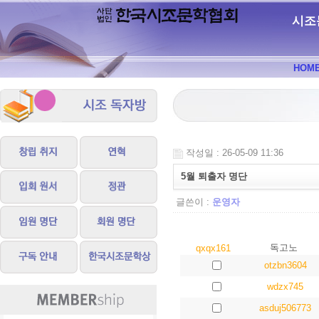
시조
HOM
작성일 : 26-05-09 11:36
5월 퇴출자 명단
글쓴이 :
운영자
독고노
qxqx161
otzbn3604
wdzx745
asduj506773