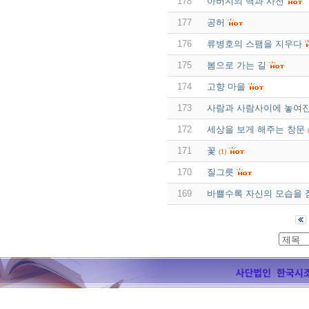
178
아버지의 백과 사전
177
공허
176
류병호의 스팸을 지우다
175
봄으로 가는 길
174
고향 마을
173
사람과 사람사이에 놓여진
172
세상을 보게 해주는 창문
171
꽃
(1)
170
질그릇
169
바쁠수록 자신의 모습을 