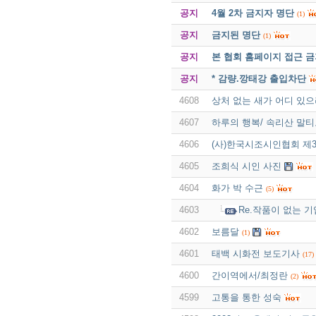
공지
4월 2차 금지자 명단
(1)
공지
금지된 명단
(1)
공지
본 협회 홈페이지 접근 
공지
* 감량.깡태강 출입차단
4608
상처 없는 새가 어디 있
4607
하루의 행복/ 속리산 말
4606
(사)한국시조시인협회 제
4605
조희식 시인 사진
4604
화가 박 수근
(5)
4603
Re.작품이 없는 
4602
보름달
(1)
4601
태백 시화전 보도기사
(17)
4600
간이역에서/최정란
(2)
4599
고통을 통한 성숙