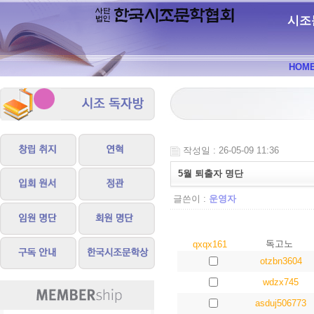
시조
HOM
작성일 : 26-05-09 11:36
5월 퇴출자 명단
글쓴이 :
운영자
독고노
qxqx161
otzbn3604
wdzx745
asduj506773