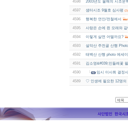
4598
2003년도 올해의 시조
4597
샘터시조 9월호 심사평
(2)
4596
행복한 연인/전철에서
4595
사랑은 손에 쥔 모래와 
4594
이렇게 살면 어떨까요?
4593
설악산 주전골 산행 Phot
4592
태백산 산행 photo 에세이
4591
김소영&#039;민들레꽃 
4590
임시 이사회 결정
4589
♡ 인생에 필요한 12명의