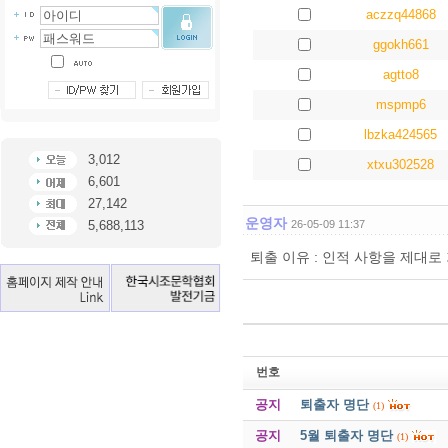
aczzq44868
ggokh661
agtto8
mspmp6
lbzka424565
3,012
xtxu302528
6,601
27,142
운영자
5,688,113
26-05-09 11:37
퇴출 이유 : 인적 사항을 제대
번호
공지
퇴출자 명단
(1)
공지
5월 퇴출자 명단
(1)