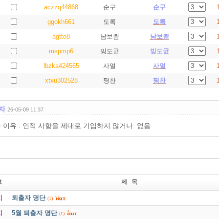
aczzq44868
순구
순구
ggokh661
도록
도록
agtto8
남보쁨
남보쁨
mspmp6
빙도균
빙도균
lbzka424565
사얼
사얼
xtxu302528
평찬
평찬
자
26-05-09 11:37
 이유 : 인적 사항을 제대로 기입하지 않거나 없음
호
제 목
지
퇴출자 명단
(1)
지
5월 퇴출자 명단
(1)