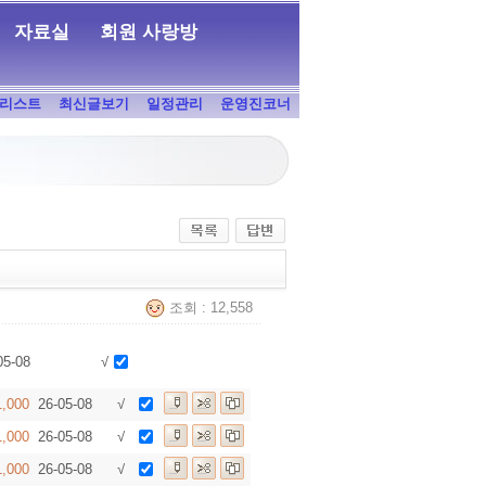
자료실
회원 사랑방
리스트
최신글보기
일정관리
운영진코너
조회 : 12,558
05-08
√
1,000
26-05-08
√
1,000
26-05-08
√
1,000
26-05-08
√