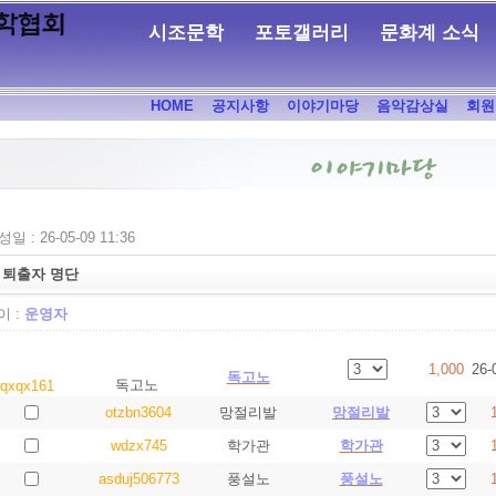
시조문학
포토갤러리
문화계 소식
HOME
공지사항
이야기마당
음악감상실
회원
일 : 26-05-09 11:36
 퇴출자 명단
 :
운영자
1,000
26-
독고노
독고노
qxqx161
otzbn3604
망절리발
망절리발
wdzx745
학가관
학가관
asduj506773
풍설노
풍설노