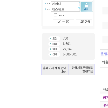
700
6,601
27,142
운영
5,685,801
퇴출
번
공
공