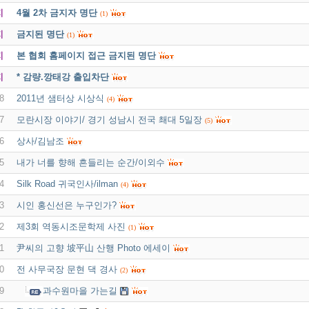
지
4월 2차 금지자 명단
(1)
지
금지된 명단
(1)
지
본 협회 홈페이지 접근 금지된 명단
지
* 감량.깡태강 출입차단
8
2011년 샘터상 시상식
(4)
7
모란시장 이야기/ 경기 성남시 전국 쵀대 5일장
(5)
6
상사/김남조
5
내가 너를 향해 흔들리는 순간/이외수
4
Silk Road 귀국인사/ilman
(4)
3
시인 홍신선은 누구인가?
2
제3회 역동시조문학제 사진
(1)
1
尹씨의 고향 坡平山 산행 Photo 에세이
0
전 사무국장 문현 댁 경사
(2)
9
과수원마을 가는길