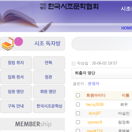
시조
HOM
작성일 : 26-06-02 19:57
퇴출자 명단
글쓴이 :
운영자
회원아이디
이름
hecxj2638
뢰무
dclvj87
마실민
vpmiez9
림정화
paxdt719
종해복