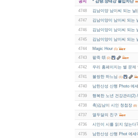
공지
* 감량.깡태강 출입차단
4748
김남이양 남이씨 되는 날(4
4747
김남이양이 남이씨 되는 날
4746
김남이양이 남이씨 되는 날
4745
김남이양이 남이씨 되는 날
4744
Magic Hour
(5)
4743
팥죽 頌
(2)
4742
우리 홈페이지는 별 문제 
4741
불쌍한 하느님
(1)
4740
남한산성 산행 Photo 에
4739
행복한 노년 건강관리(2) 
4738
축)김남이 시인 청첩장
(8)
4737
열두달의 친구
4736
시인이 시를 읽지 않는다
4735
남한산성 산행 Phot 에세이