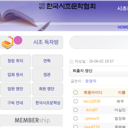
시조
HOM
작성일 : 26-06-02 19:57
퇴출자 명단
글쓴이 :
운영자
회원아이디
이름
hecxj2638
뢰무
dclvj87
마실민
vpmiez9
림정화
paxdt719
종해복