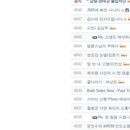
공지
* 감량.깡태강 출입차단
4848
JMS에 빠진 사나이
(2)
4847
감사의 인사드립니다
(2)
4846
시인/ 김남주
4845
Re..소생도 애석하
4844
법륜스님의 주례사
4843
섬진강 눈발/김춘기
4842
텅 빈 내 고향/리인성
4841
최치원 시인의 시 한 편을
4840
줄다리기 - 박상천
4839
Both Sides Now - Paul Y
4838
가야산 산행 Photo 에세
4837
철원군 서면 육단리 신흥
4836
Re..한 말씀 드립니
4835
문인수의 &#039;인도소풍,