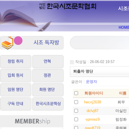
시조
HOM
작성일 : 26-06-02 19:57
퇴출자 명단
글쓴이 :
운영자
회원아이디
이름
hecxj2638
뢰무
dclvj87
마실민
vpmiez9
림정화
paxdt719
종해복