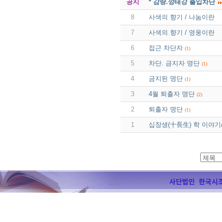
공지
* 감량.깡태강 출입차단
8
사색의 향기 / 나눔이란
7
사색의 향기 / 영웅이란
6
접근 차단자
(1)
5
차단. 금지자 명단
(1)
4
금지된 명단
(1)
3
4월 퇴출자 명단
(2)
2
퇴출자 명단
(1)
1
십장생(十長生) 학 이야기