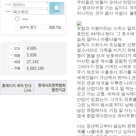
우리들은 빗물이 모여서 되었다
고 융프라우로 가는 길이다. 어
지나치는 것이 몹시 아쉽다. 불
유럽의 지붕이라는 스위스 알프스 
호만도 44개나 된다. 그 호수에
습은 얼마나 아름다울까.
일찍이 스위스의 조상들은 산뿐
4,685
걸고서라도 가족을 지키기 위해서
5,838
명이 몸을 던져 보호하려다가 죽
아사한 슬픈 역사를 경험한 민
27,142
그러다가 정밀 기계인 시계로 
5,683,185
무기 제조와 수출로서 위기를 
세계인들이 가난에서 벗어나 관광
적인 관광 대국을 이룩한 나라
관광 산업이란 꿩 먹고 알 먹는
오고 가는 교통, 숙박과 음식에
산업이 있겠는가. 그것도 외화를
그런 노력이 동서로 87리 남북으
넘는 유럽에서도 가장 잘 사는 
영세 중립국이면서도 유비무환이
나는 정년하고부터 열심히 문학의
계를 나름대로 열어가고 싶어서,