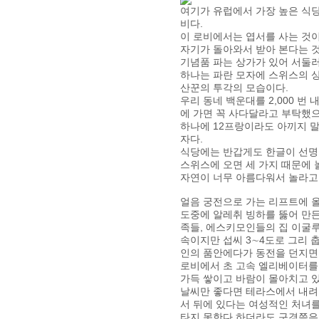
여기가 유럽에서 가장 높은 식당이
비다.
이 로비에서는 엽서를 사는 것
자기가 돌아와서 받아 본다는 것
기념품 파는 상가가 있어 서둘러
하나는 파란 모자에 스위스의 
산꾼의 투각의 모습이다.
우리 동네 백운대를 2,000 번
에 가면 꼭 사다달라고 부탁했으
하나에 12프랑이라도 아끼지 말
자다.
식당에는 반갑게도 한글이 선명한
스위스에 오면 세 가지 때문에 
자연이 너무 아름다워서 놀라고,
얼음 궁전으로 가는 리프트에 
도중에 알레취 빙하를 뚫어 만든 
족들, 에스키모인들의 집 이굴루
속이지만 섭씨 3∼4도로 그리 
인의 품안에다가 동전을 던지면
로비에서 초 고속 엘리베이터를 
가득 쌓이고 바람이 몰아치고 있
날씨만 좋다면 테라스에서 내려 
서 뒤에 있다는 여성적인 처녀를 
타지 못한다 하더라도 구경쯤은 