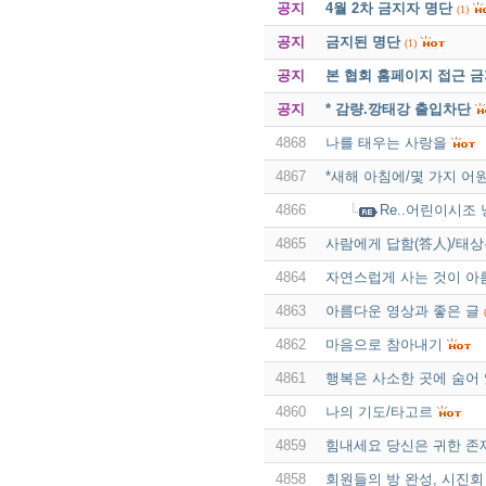
공지
4월 2차 금지자 명단
(1)
공지
금지된 명단
(1)
공지
본 협회 홈페이지 접근 
공지
* 감량.깡태강 출입차단
4868
나를 태우는 사랑을
4867
*새해 아침에/몇 가지 어
4866
Re..어린이시조
4865
사람에게 답함(答人)/태상
4864
자연스럽게 사는 것이 아
4863
아름다운 영상과 좋은 글
4862
마음으로 참아내기
4861
행복은 사소한 곳에 숨어
4860
나의 기도/타고르
4859
힘내세요 당신은 귀한 
4858
회원들의 방 완성, 시진회