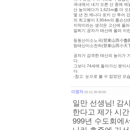
국내에서 내가 오른 산 중에 제일 
산 높이에다가 1,621m를 더 오
몇 년 전 캐나다 로키 산 투어
의 최고봉이 3,954m의 롭슨산(
지막이라는 생각은 고산에 올라
일찌기 공자가 태산에 올라 이런
등동산이소노국(登東山而小魯國
등태산이소천하(登泰山而小天下
공자가 감격한 태산의 높이가 겨우
다.
그보다 74세에 돌아가신 분이시
다.
-참고: 눈으로 볼 수 없었던 
이명자
02-11-30 00:00
일만 선생님! 감
한다고 제가 시간
999년 수도회에