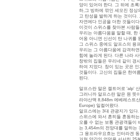
양이 있어야 한다. 그 뒤에 초록
하,그 빙하에 깎인 세모진 정상
고 탄성을 발하게 하는 것이다.
자연에다 인공을 더한 것들이다
이것이 스위스를 찾아본 사람들
우리는 아름다움을 말할 때, 한
어옹 아니면 신선이 탄 나귀를 
그 스위스 중에도 알프스의 융프
우리는 그 아름다움에 감격하면
힘에 놀라게 된다. 다른 나라 
창밖의 집들은 우리네 같이 경사
하여 지었다. 창이 있는 곳은 
것들이다. 고산의 집들은 한여
된다.
알프스란 말은 켈트어로 'alp' 
그러니까 알프스란 말은 원 뜻이 
라야산맥 8,848m 에베레스트
Europe) 일컬어왔다.
알프스에는 3대 관광지가 있다. 4
스위스에 와서 흔히들 혼동하는 
오를 수 없는 보통 관광객들이
는 3,454m의 전망대를 말하는 
그 융프라우요흐는 인터라겐 동쪽
거쳐 약간의 언덕을 서서히 25