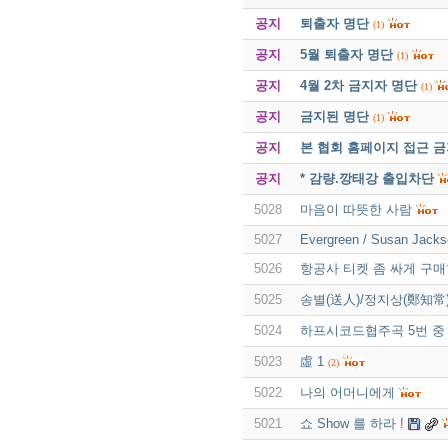
공지
퇴출자 명단
(1)
공지
5월 퇴출자 명단
(1)
공지
4월 2차 금지자 명단
(1)
공지
금지된 명단
(1)
공지
본 협회 홈페이지 접근 
공지
* 감량.깡태강 출입차단
5028
마음이 따뜻한 사람
5027
Evergreen / Susan Jacks
5026
항공사 티켓 좀 싸게 구
5025
송별(送人)/정지상(鄭知常
5024
하프시코드협주곡 5번 중 
5023
虛 1
(2)
5022
나의 어머니에게
5021
쇼 Show 를 하라 !