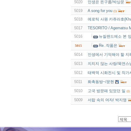
5020
인생은 뜬구름/박상문
5019
A song for you
(1)
5018
에로틱 사원 카쥬라호(Khaju
5017
TESORITO / Agematsu M
5016
뉴질랜드에소 본 
Re..작품은
5015
5014
인생에서 기억해야 할 지
5013
지치지 않는 사랑/묵연스
5012
태백역 시화전시 및 작가
5011
화촉동방~/문현
5010
고국 방문때 있었던 일
(2)
5009
서랍 속의 여자/ 박지영