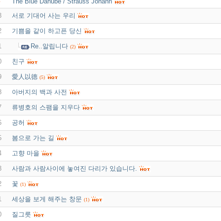
The Blue Danube / Strauss Johann
4
3
서로 기대어 사는 우리
2
기쁨을 같이 하고픈 당신
1
Re..알립니다
(2)
0
친구
9
愛人以德
(5)
8
아버지의 백과 사전
7
류병호의 스팸을 지우다
6
공허
5
봄으로 가는 길
4
고향 마을
3
사람과 사람사이에 놓여진 다리가 있습니다.
2
꽃
(1)
1
세상을 보게 해주는 창문
(1)
0
질그릇