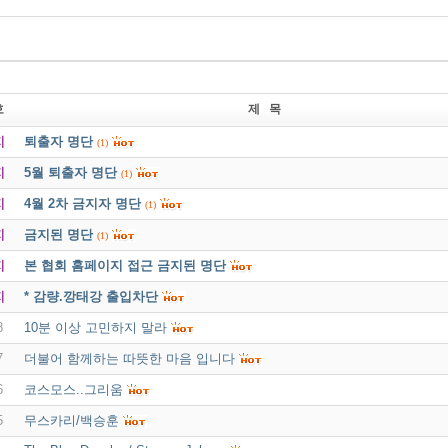
호
제 목
지
퇴출자 명단
(1)
지
5월 퇴출자 명단
(1)
지
4월 2차 금지자 명단
(1)
지
금지된 명단
(1)
지
본 협회 홈페이지 접근 금지된 명단
지
* 감량.깡태강 출입차단
8
10분 이상 고민하지 말라
7
더불어 함께하는 따뜻한 마음 입니다
6
코스모스..그리움
5
무스카리/백승훈