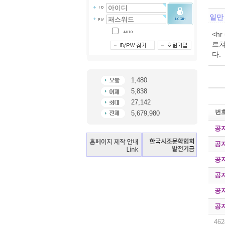
일만
<h
르쳐
다. 
1,480
5,838
27,142
번
5,679,980
공
공
공
공
공
공
462