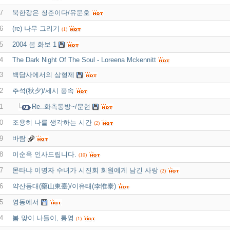
7
북한강은 청춘이다/유문호
6
(re) 나무 그리기
(1)
5
2004 봄 화보 1
4
The Dark Night Of The Soul - Loreena Mckennitt
3
백담사에서의 삼형제
2
추석(秋夕)/세시 풍속
1
Re..화촉동방~/문현
0
조용히 나를 생각하는 시간
(2)
9
바람
8
이순옥 인사드립니다.
(10)
7
몬타냐 이명자 수녀가 시진회 회원에게 남긴 사랑
(2)
6
약산동대(藥山東臺)/이유태(李惟泰)
5
영동에서
4
봄 맞이 나들이, 통영
(1)