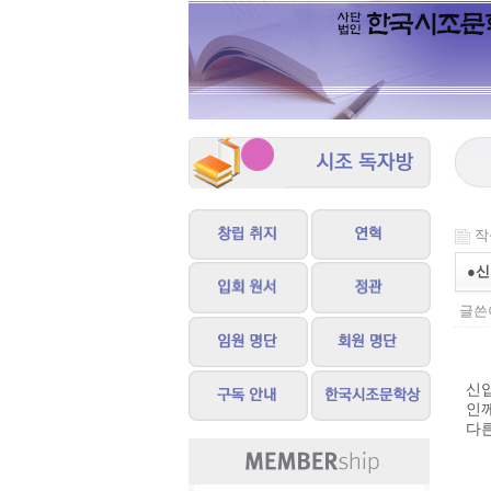
작성
●신
글쓴이
신입
인
다