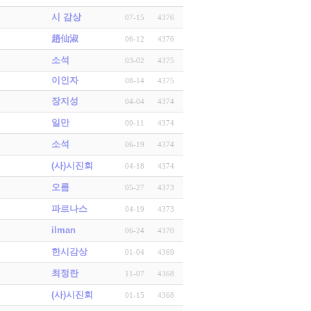
시 감상
07-15
4376
趙仙淑
06-12
4376
소석
03-02
4375
이인자
08-14
4375
장지성
04-04
4374
일만
09-11
4374
소석
06-19
4374
(사)시진회
04-18
4374
오름
05-27
4373
파르나스
04-19
4373
ilman
06-24
4370
한시감상
01-04
4369
최정란
11-07
4368
(사)시진회
01-15
4368