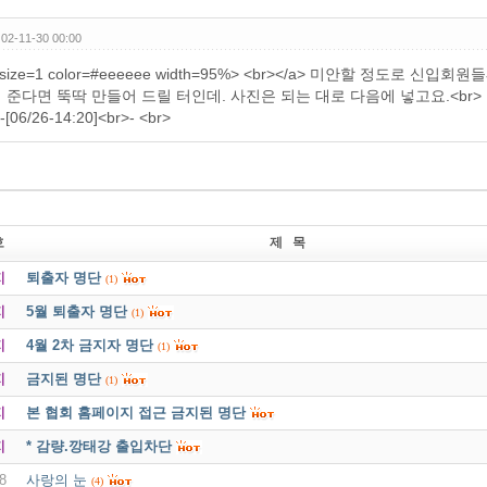
02-11-30 00:00
r size=1 color=#eeeeee width=95%> <br></a> 미안할 정도로
 준다면 뚝딱 만들어 드릴 터인데. 사진은 되는 대로 다음에 넣고요.<
-[06/26-14:20]<br>- <br>
호
제 목
지
퇴출자 명단
(1)
지
5월 퇴출자 명단
(1)
지
4월 2차 금지자 명단
(1)
지
금지된 명단
(1)
지
본 협회 홈페이지 접근 금지된 명단
지
* 감량.깡태강 출입차단
8
사랑의 눈
(4)