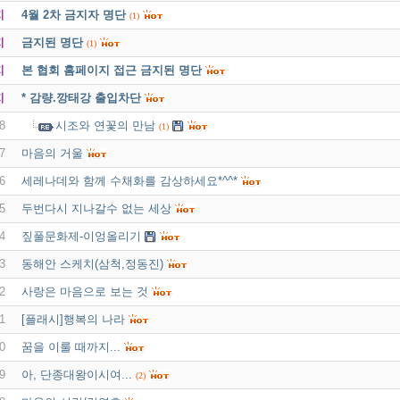
지
4월 2차 금지자 명단
(1)
지
금지된 명단
(1)
지
본 협회 홈페이지 접근 금지된 명단
지
* 감량.깡태강 출입차단
8
시조와 연꽃의 만남
(1)
7
마음의 거울
6
세레나데와 함께 수채화를 감상하세요*^^*
5
두번다시 지나갈수 없는 세상
4
짚풀문화제-이엉올리기
3
동해안 스케치(삼척,정동진)
2
사랑은 마음으로 보는 것
1
[플래시]행복의 나라
0
꿈을 이룰 때까지...
9
아, 단종대왕이시여...
(2)