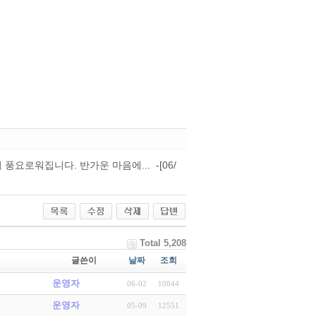
마음이 풍요로워집니다. 반가운 마음에... -[06/
Total 5,208
글쓴이
날짜
조회
운영자
06-02
10044
운영자
05-09
12551