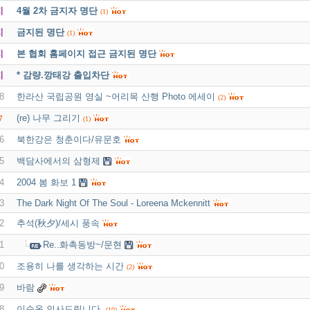
지
4월 2차 금지자 명단
(1)
지
금지된 명단
(1)
지
본 협회 홈페이지 접근 금지된 명단
지
* 감량.깡태강 출입차단
8
한라산 국립공원 영실 ~어리목 산행 Photo 에세이
(2)
(re) 나무 그리기
7
(1)
6
북한강은 청춘이다/유문호
5
백담사에서의 삼형제
4
2004 봄 화보 1
3
The Dark Night Of The Soul - Loreena Mckennitt
2
추석(秋夕)/세시 풍속
1
Re..화촉동방~/문현
0
조용히 나를 생각하는 시간
(2)
9
바람
8
이순옥 인사드립니다.
(10)