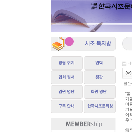
작성
(r
글쓴이
"봄
가을
여
겨울
이
우리
無門