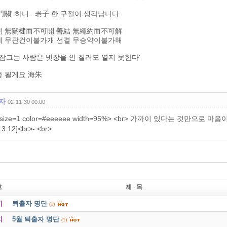
門關' 하니.. 老子 한 구절이 생각납니다
閉 無關楗而不可開 善結 無繩約而不可解
폐 무관건이불가개 선결 무승약이불가해
 잠그는 사람은 빗장을 안 질러도 열지 못한다'
종 뵐게요 海朱
자
02-11-30 00:00
r size=1 color=#eeeeee width=95%> <br> 가까이 있다는 것만으로 
13:12]<br>- <br>
호
제 목
지
퇴출자 명단
(1)
지
5월 퇴출자 명단
(1)