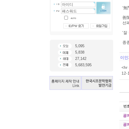
'無
善
선
'잘
종
5,095
5,838
이인
27,142
5,683,595
<h
12-
번
공
공