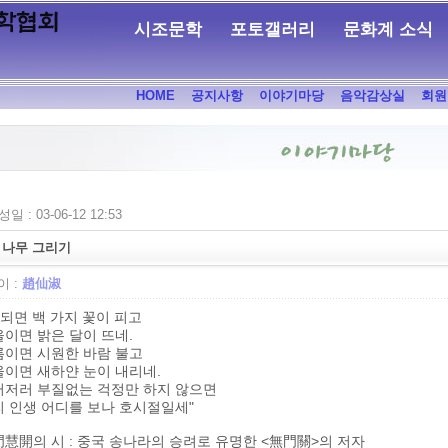
시조문학
포토갤러리
문화계 소식
HOME
공지사항
이야기마당
음악감상실
회원
일 : 03-06-12 12:53
e) 나무 그리기
 :
趙仙淑
 되면 백 가지 꽃이 피고
이면 밝은 달이 뜨네.
름이면 시원한 바람 불고
이면 새하얀 눈이 내리네.
러저러 부질없는 걱정만 하지 않으면
 인생 어디를 보나 호시절일세"
慧開의 시 : 중국 송나라의 승려로 유명한 <無門關>의 저자