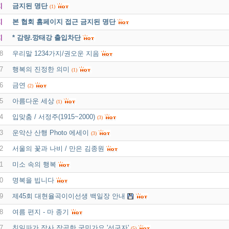
지
금지된 명단
(1)
지
본 협회 홈페이지 접근 금지된 명단
지
* 감량.깡태강 출입차단
8
우리말 1234가지/권오운 지음
7
행복의 진정한 의미
(1)
6
금연
(2)
5
아름다운 세상
(1)
4
입맞춤 / 서정주(1915~2000)
(3)
3
운악산 산행 Photo 에세이
(3)
2
서울의 꽃과 나비 / 만은 김종원
1
미소 속의 행복
0
명복을 빕니다
9
제45회 대현율곡이이선생 백일장 안내
8
여름 편지 - 마 종기
7
친일파가 작사 작곡한 국민가요 '선구자'
(5)