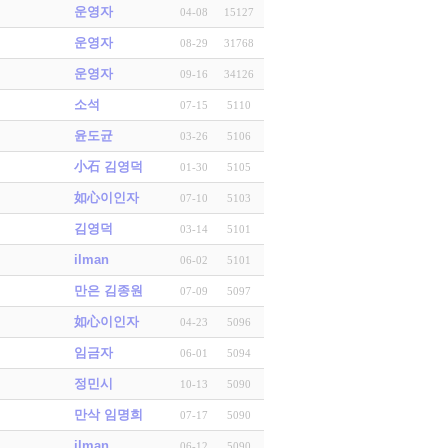
운영자
04-08
15127
운영자
08-29
31768
운영자
09-16
34126
소석
07-15
5110
윤도균
03-26
5106
小石 김영덕
01-30
5105
如心이인자
07-10
5103
김영덕
03-14
5101
ilman
06-02
5101
만은 김종원
07-09
5097
如心이인자
04-23
5096
임금자
06-01
5094
정민시
10-13
5090
만삭 임명희
07-17
5090
ilman
06-12
5090