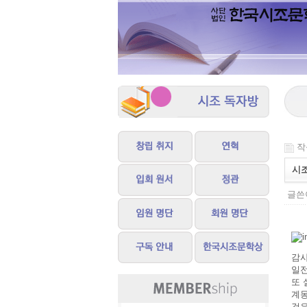
작성
시조
글쓴이
감사
일전
또 
계몽
것은