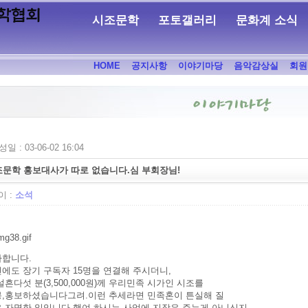
시조문학
포토갤러리
문화계 소식
HOME
공지사항
이야기마당
음악감상실
회원
일 : 03-06-02 16:04
문학 홍보대사가 따로 없습니다.심 부회장님!
 :
소석
합니다.
에도 장기 구독자 15명을 연결해 주시더니,
설흔다섯 분(3,500,000원)께 우리민족 시가인 시조를
,홍보하셨습니다그려.이런 추세라면 민족혼이 튼실해 질
 자명한 일입니다.행여 하시는 사업에 지장은 주는게 아니신지...