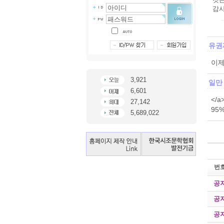
감사
유권
이제
3,921
일만
6,601
</a
27,142
95%
5,689,022
번
공
공
공