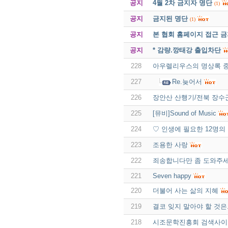
공지
4월 2차 금지자 명단
(1)
공지
금지된 명단
(1)
공지
본 협회 홈페이지 접근 
공지
* 감량.깡태강 출입차단
228
아우렐리우스의 명상록 
227
Re.늦어서
226
장안산 산행기/전북 장수
225
[뮤비]Sound of Music
224
♡ 인생에 필요한 12명의
223
조용한 사랑
222
죄송합니다만 좀 도와주
221
Seven happy
220
더불어 사는 삶의 지혜
219
결코 잊지 말아야 할 것은.
218
시조문학진흥회 검색사이