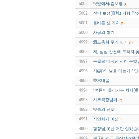
5003
텃밭에서/김보영
(1)
5002
전남 보성(寶城) 기행 Pho
5001
올바른 성 가치
(1)
5000
사랑의 향기
4999
酒主총회 무기 연기
(1)
4998
저, 심심 산천에 도라지 
4997
눈물로 데워진 선한 눈빛 
4996
시(詩)의 날을 아는가 / 
4995
香水내음
4994
*여름이 물러가는 처서(處
4993
사무국장님께
(2)
4992
빗속의 난초
4991
자연화가 이신애
4990
함장님,못난 저만 살았습
4989
제 7회 전국 울산시조백일