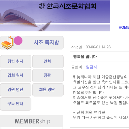
시조
HOM
작성일 : 03-06-01 14:28
명복을 빕니다
글쓴이 :
임금자
뒤늦게나마 제천 이종훈선생님의
육필시집을 받고 축하인사를 드렸
그 고우신 선비님의 자태는 또 
참으로 허망합니다
이승에서도 산수좋은 곳에서만 사
오염도 괴로움도 없는 낙원 말입
시진회 회원 여러분
우리 더욱 사랑하고 즐겁게 사십시