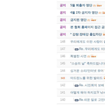
공지
5월 퇴출자 명단
(1)
공지
4월 2차 금지자 명단
(1)
공지
금지된 명단
(1)
공지
본 협회 홈페이지 접근 
공지
* 감량.깡태강 출입차단
148
우리에게도 이런 사랑이 필
147
Re..우리에게도 이
146
특별한 사연
(5)
145
"스승의 날" 축하드립니다
144
싱거운 소리/인터넷 유머
아드린느를 위한 발라드
143
142
Re..시진회의 보배
141
어떻게 해야 하지요?/ 낚
140
Re.쉬운 일로 고민