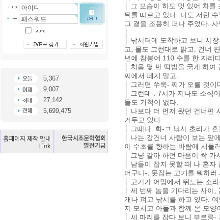
│ 그 모습이 하도 멋 있어 차를
뒤를 따르고 있다. 나도 저런 
그 곁을 조용히 떠나 주었다. 
│
│ 낚시터에 도착하고 보니 시장
고, 물도 그런대로 맑고, 건너 
년에 참붕어 110 수를 한 자리다
│ 처음 몇 번 떡밥을 굵게 하여
찌에서 떼지 말고.
5,367
│ 그러면 쑤욱- 찌가 오를 것이
9,007
│ 그런데-. 7시가 지나도 소식
27,142
들도 기척이 없다.
5,699,475
│ 나보다 더 먼저 왔던 건너편
거두고 있다.
│ 그때다. 화-ㄱ 낚시 초리가 흔
│ 나는 강건너 사람이 보는 앞
이 수초를 향하는 바람에 서둘러 
│ 그냥 갈까 하던 마음이 싹 가시
│ 남들이 잡지 못할 때 나 혼자
더구나-, 못잡는 고기를 뭐하러
│ 고기가 어망에서 뛰노는 소리
│ 세 번째 놈을 기다리는 사이
개나 펴고 낚시를 하고 있다. 
지 모시고 아들과 함께 온 모양
│ 세 마리를 잡다 보니 부르릉