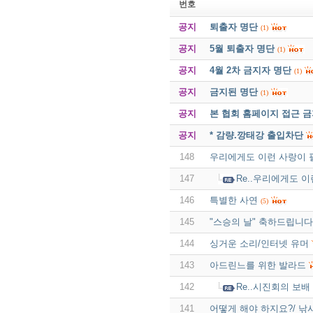
번호
공지
퇴출자 명단
(1)
공지
5월 퇴출자 명단
(1)
공지
4월 2차 금지자 명단
(1)
공지
금지된 명단
(1)
공지
본 협회 홈페이지 접근 
공지
* 감량.깡태강 출입차단
148
우리에게도 이런 사랑이 필
147
Re..우리에게도 이
146
특별한 사연
(5)
145
"스승의 날" 축하드립니다
144
싱거운 소리/인터넷 유머
143
아드린느를 위한 발라드
142
Re..시진회의 보배
141
어떻게 해야 하지요?/ 낚