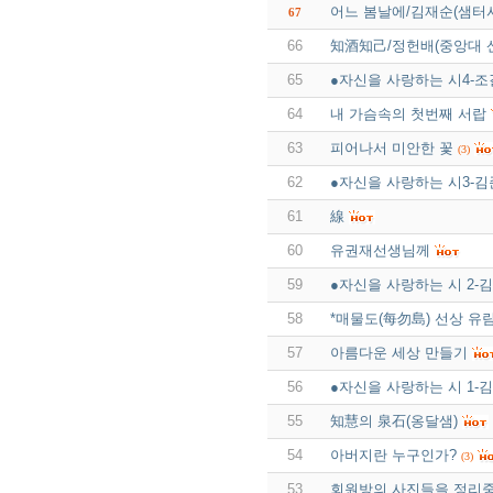
어느 봄날에/김재순(샘터사
67
66
知酒知己/정헌배(중앙대 
65
●자신을 사랑하는 시4-
64
내 가슴속의 첫번째 서랍
63
피어나서 미안한 꽃
(3)
62
●자신을 사랑하는 시3-
61
線
60
유권재선생님께
59
●자신을 사랑하는 시 2-
58
*매물도(每勿島) 선상 유
57
아름다운 세상 만들기
56
●자신을 사랑하는 시 1-
55
知慧의 泉石(옹달샘)
54
아버지란 누구인가?
(3)
53
회원방의 사진들을 정리