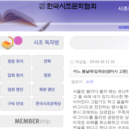
시조
HOM
작성일 : 03-04-18 11:16
어느 봄날에/김재순(샘터사 고문)
글쓴이 :
소석
서울은 봄이다.봄의 해는 유난히
그 봄 속에 내가 있다.따스한 
이어진다.그립기도 하고 쓸쓸하
바그다드로 전진하는 병사들의 영
본시 모래와는 상관없는 '不毛의
바그다드를 둘러싼 공방전은 상
미국은 피해를 최소화하고 이라크
전술을 썼다고 한다.이는 손자