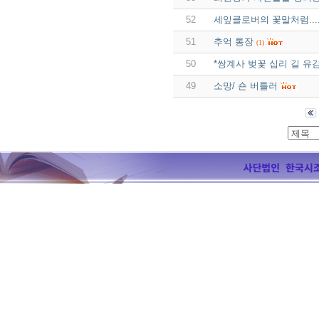
52
세잎클로버의 꽃말처럼....
51
추억 통장
(1)
50
*쌍계사 벚꽃 십리 길 유
49
소망/ 숀 버틀러