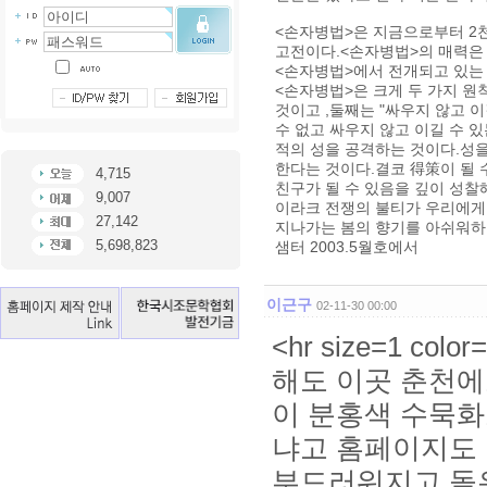
<손자병법>은 지금으로부터 2천
고전이다.<손자병법>의 매력은 
<손자병법>에서 전개되고 있는 
<손자병법>은 크게 두 가지 원칙
것이고 ,둘째는 "싸우지 않고 이
수 없고 싸우지 않고 이길 수 
적의 성을 공격하는 것이다.성
한다는 것이다.결코 得策이 될 
4,715
친구가 될 수 있음을 깊이 성찰
9,007
이라크 전쟁의 불티가 우리에게 
27,142
지나가는 봄의 향기를 아쉬워하
5,698,823
샘터 2003.5월호에서
이근구
02-11-30 00:00
<hr size=1 col
해도 이곳 춘천에
이 분홍색 수묵화
냐고 홈페이지도
부드러워지고 돌은