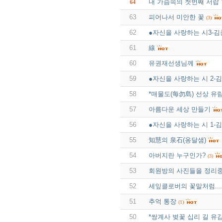
내 가슴속의 첫번째 서랍
64
63
피어나서 미안한 꽃
(3)
62
●자신을 사랑하는 시3-
61
線
60
유권재선생님께
59
●자신을 사랑하는 시 2-
58
*매물도(每勿島) 선상 유
57
아름다운 세상 만들기
56
●자신을 사랑하는 시 1-
55
知慧의 泉石(옹달샘)
54
아버지란 누구인가?
(3)
53
회원방의 사진들을 정리
52
세잎클로버의 꽃말처럼....
51
추억 통장
(1)
50
*쌍계사 벚꽃 십리 길 유