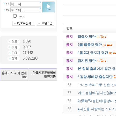
번호
공지
퇴출자 명단
(1)
1,090
공지
5월 퇴출자 명단
(1)
9,007
공지
4월 2차 금지자 명단
27,142
(1)
5,695,198
공지
금지된 명단
(1)
공지
본 협회 홈페이지 접근 
공지
* 감량.깡태강 출입차단
68
그녀는 유리구두 신은 신
67
어느 봄날에/김재순(샘터사
66
知酒知己/정헌배(중앙대 
65
●자신을 사랑하는 시4-