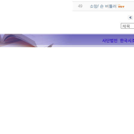
49
소망/ 숀 버틀러