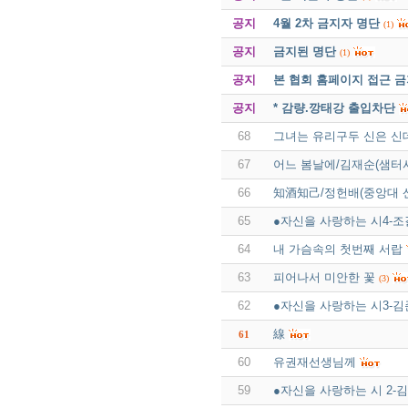
공지
4월 2차 금지자 명단
(1)
공지
금지된 명단
(1)
공지
본 협회 홈페이지 접근 
공지
* 감량.깡태강 출입차단
68
그녀는 유리구두 신은 신
67
어느 봄날에/김재순(샘터사
66
知酒知己/정헌배(중앙대 
65
●자신을 사랑하는 시4-
64
내 가슴속의 첫번째 서랍
63
피어나서 미안한 꽃
(3)
62
●자신을 사랑하는 시3-
線
61
60
유권재선생님께
59
●자신을 사랑하는 시 2-