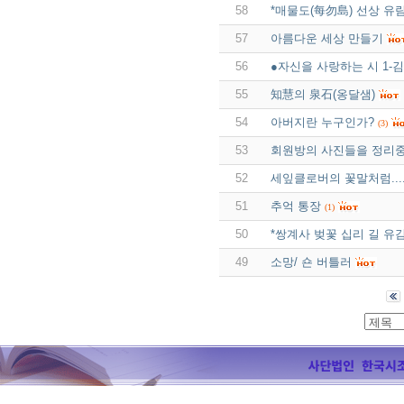
58
*매물도(每勿島) 선상 유
57
아름다운 세상 만들기
56
●자신을 사랑하는 시 1-
55
知慧의 泉石(옹달샘)
54
아버지란 누구인가?
(3)
53
회원방의 사진들을 정리
52
세잎클로버의 꽃말처럼....
51
추억 통장
(1)
50
*쌍계사 벚꽃 십리 길 유
49
소망/ 숀 버틀러