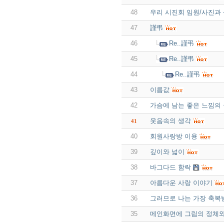
48
우리 시진회 임원/사진과 
47
謹弔
46
Re..謹弔
45
Re..謹弔
44
Re..謹弔
43
이름값
42
가슴에 남는 좋은 느낌의
웃음속의 생각
41
40
회원사랑방 이용
39
깊이와 넓이
38
바그다드 함락
37
아름다운 사랑 이야기
36
그러므로 나는 가장 축복
35
메인화면에 그림의 정체와