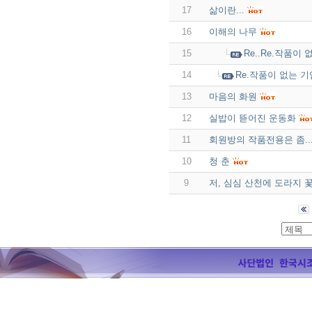
17
삶이란...
16
이해의 나무
15
Re..Re.작품
14
Re.작품이 없는 
13
마음의 화원
12
실밥이 뜯어진 운동화
11
회원방의 작품전용은 좀..
10
청 춘
9
저, 심심 산천에 도라지 