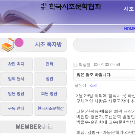
시조
HOM
작성일 : 03-04-03 09:59
많은 협조 바랍니다.
글쓴이 :
소석
3월 29일 회의에 참석치 못 하
구체적인 사항은 사무국장이 추후
고문;신봉승-예술원 회원,극작
박진환-평론가,조선문학 발행인
박을수-순천향대 교수(문학박사
회장; 김병규 -아동문학가,소