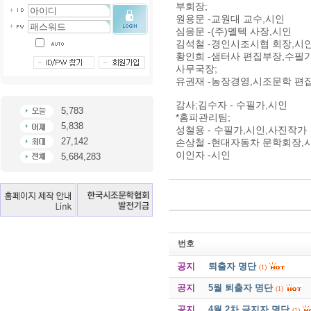
부회장;
원용문 -교원대 교수,시인
심응문 -(주)멜텍 사장,시인
김석철 -경인시조시협 회장,시
황인희 -샘터사 편집부장,수필
사무국장;
유권재 -농장경영,시조문학 편
감사;김수자 - 수필가,시인
5,783
*홈피관리팀;
5,838
성철용 - 수필가,시인,사진작가
27,142
손상철 -현대자동차 문학회장,
이인자 -시인
5,684,283
번호
공지
퇴출자 명단
(1)
공지
5월 퇴출자 명단
(1)
공지
4월 2차 금지자 명단
(1)