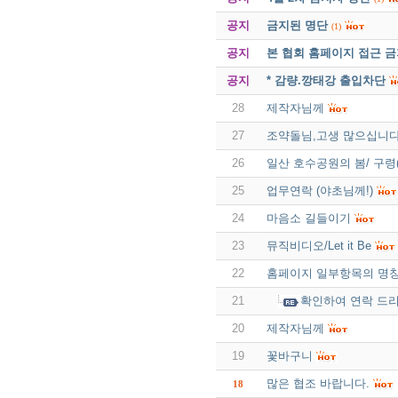
공지
금지된 명단
(1)
공지
본 협회 홈페이지 접근 
공지
* 감량.깡태강 출입차단
28
제작자님께
27
조약돌님,고생 많으십니다
26
일산 호수공원의 봄/ 구령
25
업무연락 (야초님께!)
24
마음소 길들이기
23
뮤직비디오/Let it Be
22
홈페이지 일부항목의 명칭
21
확인하여 연락 드
20
제작자님께
19
꽃바구니
많은 협조 바랍니다.
18