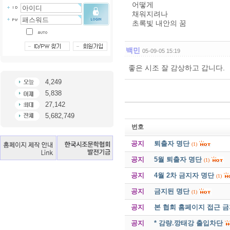
어떻게
채워지려나
초록빛 내안의 꿈
백민
05-09-05 15:19
좋은 시조 잘 감상하고 갑니다.
4,249
5,838
27,142
5,682,749
번호
공지
퇴출자 명단
(1)
공지
5월 퇴출자 명단
(1)
공지
4월 2차 금지자 명단
(1)
공지
금지된 명단
(1)
공지
본 협회 홈페이지 접근 
공지
* 감량.깡태강 출입차단