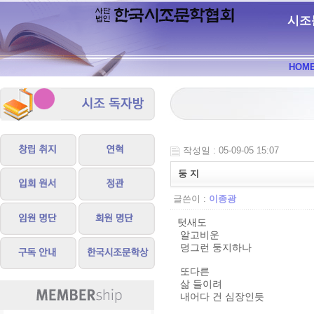
시조
HOM
작성일 : 05-09-05 15:07
둥 지
글쓴이 :
이종광
텃새도
알고비운
덩그런 둥지하나
또다른
삶 들이려
내어다 건 심장인듯