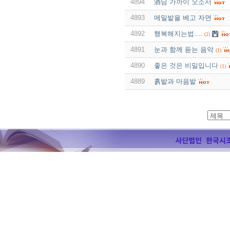
4894
酒님 가까이 오소서
4893
메밀밭을 베고 자면
4892
행복해지는법....
(2)
4891
눈과 함께 듣는 음악
(1)
4890
좋은 것은 비밀입니다
(1)
4889
흙밭과 마음밭