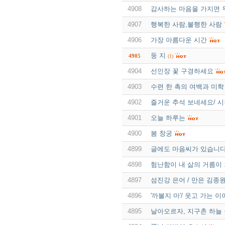
4908
감사하는 마음을 가지면 
4907
행복한 사람,불행한 사람
4906
가장 아름다운 시간
둥 지
4905
(1)
4904
선인장 꽃 구경하세요
4903
수련 한 촉의 여백과 미학
4902
즐거운 추석 보네세요/ 
4901
오늘 하루는
4900
봄 창궁
4899
글에도 마음씨가 있습니
4898
험난함이 내 삶의 거름이
4897
섬진강 은어 / 만은 김종
4896
'까불지 마'/ 웃고 가는 
4895
날아오르자, 지구촌 하늘