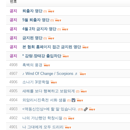
번호
공지
퇴출자 명단
(1)
공지
5월 퇴출자 명단
(1)
공지
4월 2차 금지자 명단
(1)
공지
금지된 명단
(1)
공지
본 협회 홈페이지 접근 금지된 명단
공지
* 감량.깡태강 출입차단
4908
흑백의 풍경
4907
♪ Wind Of Change / Scorpions ♬
4906
소나기 3/문학철
4905
새해를 보다 행복하고 보람되게
(2)
4904
외암리시진축전 서화 샘플
(1)
4903
<역동신인상>에 할 말 있습니다.
(13)
4902
나의 가난했던 학창시절
(5)
4901
나 그대에게 모두 드리리