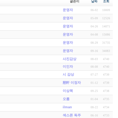
글쓴이
날짜
조회
운영자
06-02
10009
운영자
05-09
12526
운영자
04-26
14071
운영자
04-08
15086
운영자
08-29
31735
운영자
09-16
34083
사진감상
08-03
4740
이인자
08-08
4740
시 감상
07-27
4739
慈軒 이정자
01-12
4739
이상목
09-25
4738
오름
01-04
4735
ilman
08-22
4734
섹스폰 독주
06-16
4733