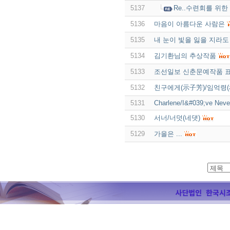
5137
Re..수련회를 위한
5136
마음이 아름다운 사람은
5135
내 눈이 빛을 잃을 지라도 -
5134
김기환님의 추상작품
5133
조선일보 신춘문예작품 표
5132
친구에게(示子芳)/임억령(
5131
Charlene/I&#039;ve Nev
5130
서너/너덧(네댓)
5129
가을은 ...