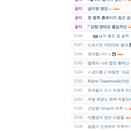
공지
금지된 명단
(1)
공지
본 협회 홈페이지 접근 
공지
* 감량.깡태강 출입차단
5148
남의 올린 글 슬쩍
5147
시조시인 이태극씨 별세
5146
초대합니다
(2)
5145
철쭉의 나라 합천 황매산 
5144
♬감미롭고 애절한 `대금`
5143
Kleine Traummusik(작은 
5142
천재들의 도시 피렌체 뒤
5141
우봉 최영신 화백 작품전
5140
건망증/ ilman의 하루
(3)
5139
아름답지 않은 사람들
5138
알몸이 민망하여 두루마기 