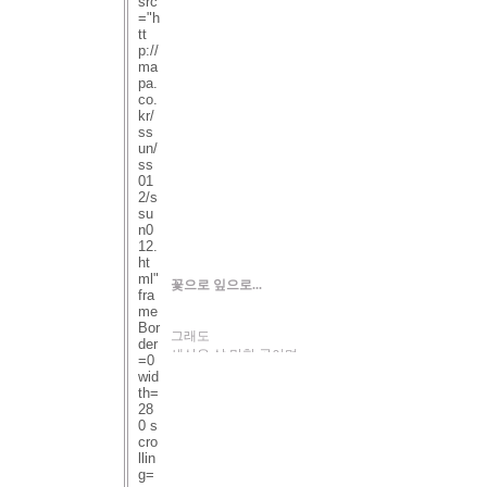
src
="h
tt
p://
ma
pa.
co.
kr/
ss
un/
ss
01
2/s
su
n0
12.
ht
ml"
꽃으로 잎으로...
fra
me
Bor
그래도
der
세상은 살 만한 곳이며
=0
뭐니뭐니 해도
wid
사랑은 아름답다고
th=
28
돌아온 꽃들
0 s
낯 붉히며 소곤소곤
cro
잎새들도 까닥까닥
llin
g=
맞장구 치는 봄날