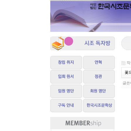
작성
꽃
글쓴이