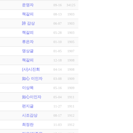
운영자
09-16
34125
책갈피
08-13
1903
詩 감상
06-07
1903
책갈피
05-28
1903
류은자
01-10
1905
명상글
01-05
1907
책갈피
12-18
1908
(사)시진회
04-14
1908
如心 이인자
03-08
1909
이상목
05-16
1909
如心이인자
05-04
1911
편지글
11-27
1911
시조감상
08-17
1912
최정란
11-03
1912