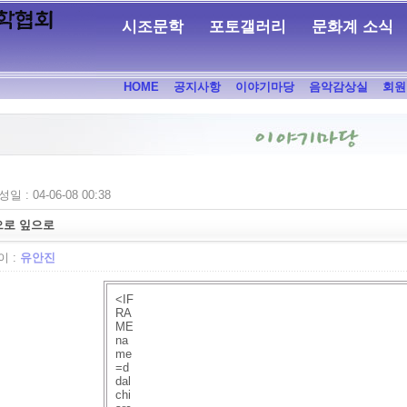
시조문학
포토갤러리
문화계 소식
HOME
공지사항
이야기마당
음악감상실
회원
일 : 04-06-08 00:38
으로 잎으로
 :
유안진
<IF
RA
ME
na
me
=d
dal
chi