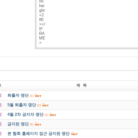
no
hei
속눈썹 끄트머리
ght
아지랑이 얼굴이며
=2
귓바퀴에 들리는듯
80
그리운 목소리며
></
IF
아직도 아직도 사랑합니다
RA
꽃지면 잎이 돋듯
ME
>
사랑진 그 자리에
우정을 키우며
이 세상
한 울타리 안에
이 하늘 한 지붕밑에
먼 듯 가까운 듯
꽃으로 잎으로
호
제 목
우리는 결국
함께 살고 있습니다
지
퇴출자 명단
(1)
지
5월 퇴출자 명단
(1)
-유 안진
지
4월 2차 금지자 명단
(1)
지
금지된 명단
(1)
지
본 협회 홈페이지 접근 금지된 명단