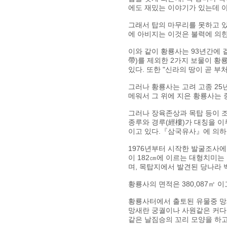
에도 재밌는 이야기가 있는데 아
그래서 탑의 마무리를 못하고 있
에 아비지는 이것은 불력에 의한
이와 같이 황룡사는 93년간에 
帶)를 제외한 2가지 보물이 
있다. 또한 "신라의 땅이 곧 
그러나 황룡사는 고려 고종 25년
메워서 그 위에 지은 황룡사는 
그러나 장육존상과 목탑 등이 조
종루와 경루(經樓)가 대칭을 이
이고 있다.『삼국유사』에 의하
1976년부터 시작한 발굴조사에
이 182㎝에 이르는 대형치미는
며, 목탑지에서 발견된 당나라 
황룡사의 면적은 380,087㎡ 
황룡사터에서 출토된 유물중 망새
망새란 궁궐이나 사원같은 커다
같은 날짐승의 꼬리 모양을 하고