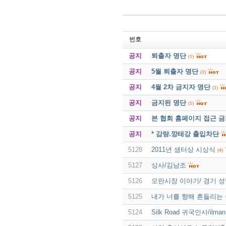
번호
공지
퇴출자 명단
(1)
공지
5월 퇴출자 명단
(1)
공지
4월 2차 금지자 명단
(1)
공지
금지된 명단
(1)
공지
본 협회 홈페이지 접근 
공지
* 감량.깡태강 출입차단
5128
2011년 샘터상 시상식
(4)
5127
상사/김남조
5126
모란시장 이야기/ 경기 성
5125
내가 너를 향해 흔들리는
5124
Silk Road 귀국인사/ilman