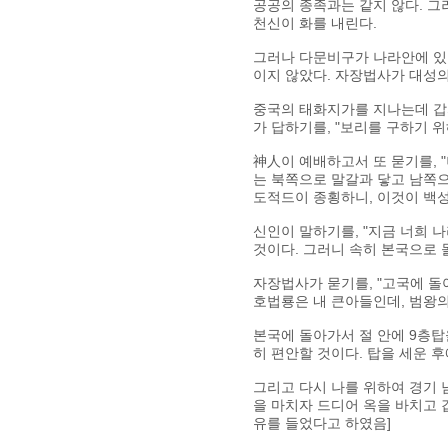
공공의 종족과는 같지 않다. 
천신이 화를 내린다.
그러나 다문비구가 나라안에 있어
이지 않았다. 자장법사가 대성의
중국의 태화지가를 지나는데 갑
가 답하기를, "보리를 구하기 
神人이 예배하고서 또 묻기를, 
는 북쪽으로 말갈과 닿고 남쪽
도적드이 종횡하니, 이것이 백성
신인이 말하기를, "지금 너희 
것이다. 그러니 속히 본국으로 
자장법사가 묻기를, "고국에 돌
호법룡은 내 큰아들인데, 범왕의
본국에 돌아가서 절 안에 9층탑
히 편안할 것이다. 탑을 세운 
그리고 다시 나를 위하여 경기 남
을 마치자 드디어 옥을 바치고 
유를 들었다고 하였음]