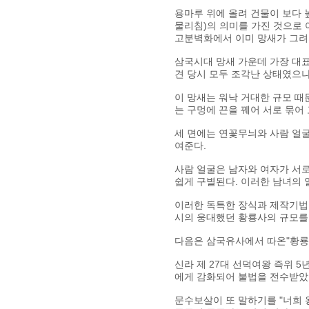
용마루 위에 올려 건물이 보다 
물리침)의 의미를 가진 것으로 
고분벽화에서 이미 망새가 그려
삼국시대 망새 가운데 가장 대표
견 당시 모두 조각난 상태였으
이 망새는 워낙 거대한 규모 때
는 구멍에 끈을 꿰어 서로 묶어
세 면에는 연꽃무늬와 사람 얼굴
여준다.
사람 얼굴은 남자와 여자가 서
쉽게 구별된다. 이러한 남녀의
이러한 독특한 장식과 제작기법,
시의 웅대했던 황룡사의 규모를
다음은 삼국유사에서 따온"황룡사
신라 제 27대 선덕여왕 즉위 
에게 감화되어 불법을 전수받았
문수보살이 또 말하기를 "너희