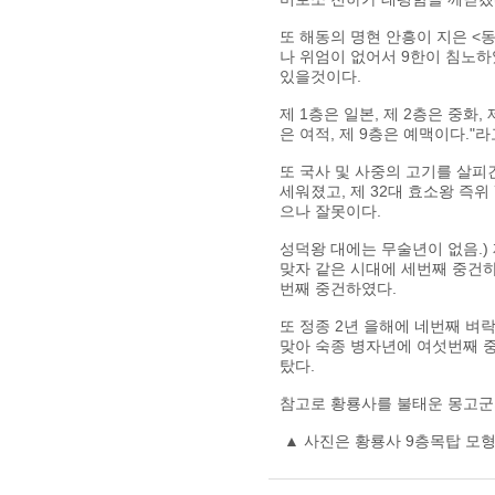
또 해동의 명현 안흥이 지은 <
나 위엄이 없어서 9한이 침노하
있을것이다.
제 1층은 일본, 제 2층은 중화, 
은 여적, 제 9층은 예맥이다."라
또 국사 및 사중의 고기를 살피
세워졌고, 제 32대 효소왕 즉위
으나 잘못이다.
성덕왕 대에는 무술년이 없음.) 
맞자 같은 시대에 세번째 중건하였
번째 중건하였다.
또 정종 2년 을해에 네번째 벼
맞아 숙종 병자년에 여섯번째 중
탔다.
참고로 황룡사를 불태운 몽고군의
▲ 사진은 황룡사 9층목탑 모