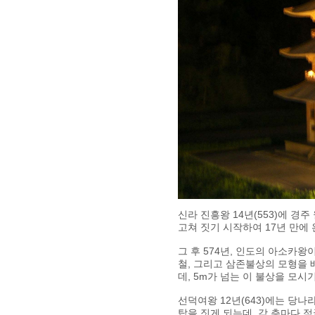
신라 진흥왕 14년(553)에 경
고쳐 짓기 시작하여 17년 만에 
그 후 574년, 인도의 아소카왕
철, 그리고 삼존불상의 모형을 
데, 5m가 넘는 이 불상을 모시기
선덕여왕 12년(643)에는 당
탑을 짓게 되는데, 각 층마다 