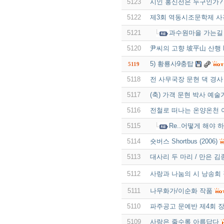
5123
시인 홍신선은 누구인가?
5122
제3회 역동시조문학제 사
5121
과수원마을 가는길
5120
尹씨의 고향 坡平山 산행 P
5) 황룡사9충탑
5119
5118
전 사무국장 문현 댁 경사
5117
(축) 가객 문현 박사 예술
5116
전철로 떠나는 온양온천 
5115
Re..어떻게 해야 
5114
숏버스 Shortbus (2006)
5113
대사리 두 마리 / 만은 김
5112
사랑과 나눔의 시 낭송회
5111
나무화가/이순화 작품
5110
파주공고 문예반 제4회 
5109
사랑은 줄수록 아름답다