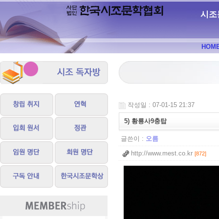
시조
HOM
작성일 : 07-01-15 21:37
5) 황룡사9충탑
글쓴이 :
오름
http://www.mest.co.kr
[872]