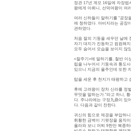
정관 17년 계모 16일에 자장법
왕에게 아뢰니, 선덕여왕이 여
여러 신하들이 말하기를 "공장
에 청하였다. 아비지라는 공장이
관하였다.
처음 절의 기둥을 세우던 날에 
자기 대지가 진동하고 컴컴해지
모두 숨어서 모습을 보이지 않았
<찰주기>에 말하기를, 철반 이상
립을 나누어서 기둥속과 통도사 
있으니 지금의 울주인데 또한 
탑을 세운 후 천지가 태평하고
후에 고려왕이 장차 신라를 정벌
무엇을 말하는가."라고 하니, 
다. 주나라에는 구정九鼎이 있
다. 다음과 같이 찬한다.
귀신의 힘으로 제경을 부압하니
휘황한 금벽이 기왓장을 움직이
올라와 보니 어찌 9한만 복종하
비로소 천하가 태평함을 깨닫겠