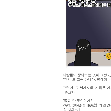
사람들이 좋아하는 것이 여렀있
"건강"도 그중 하나다. 명예와 
그런데, 그 세가지와 더 많은 가
'종교'다.
"종교"란 무엇인가?
<무한(無限)·절대(絶對)의 초
'일'자체>다.