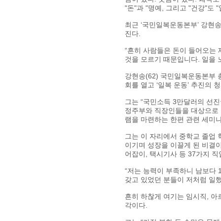
"돈"과 "명예, 그리고 "건강"도 
최근 ‘국민일복운동본부’ 강현송
진다.
“흔히 사람들은 돈이 들어오는 
것을 모르기 때문입니다. 일을 
강현송(62) 국민일복운동본부 
회를 열고 ‘일복 운동’ 추진의 
그는 “국민소득 3만달러의 선
정주부와 직장인들을 대상으로 
램을 마련하는 한편 관련 세미나
그는 이 자리에서 중학교 졸업 
이기며 성장을 이끌게 된 비결이
어잡이, 택시기사 등 37가지 
“저는 능력이 부족하니 남보다 
갖고 있었던 분들이 저처럼 일했
흔히 하찮게 여기는 임시직, 아
각이다.