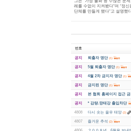
그는 “가정 불화 등 수많은 문
례를 수없이 지켜봤다”며 “정신
단체를 만들게 됐다”고 설명했다
번호
공지
퇴출자 명단
(1)
공지
5월 퇴출자 명단
(1)
공지
4월 2차 금지자 명단
(1)
공지
금지된 명단
(1)
공지
본 협회 홈페이지 접근 
공지
* 감량.깡태강 출입차단
4808
다시 솟는 을유 태양
(2)
4807
즐거운 추석
(2)
4806
２００８년 6월을 보내