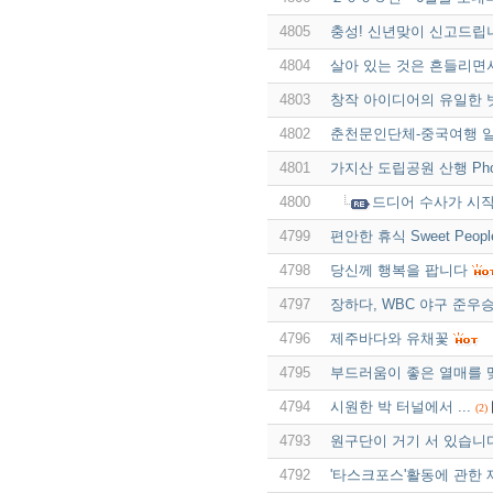
4805
충성! 신년맞이 신고드립
4804
살아 있는 것은 흔들리면
4803
창작 아이디어의 유일한 
4802
춘천문인단체-중국여행 
4801
가지산 도립공원 산행 Phot
4800
드디어 수사가 시
4799
편안한 휴식 Sweet Peop
4798
당신께 행복을 팝니다
4797
장하다, WBC 야구 준우승
4796
제주바다와 유채꽃
4795
부드러움이 좋은 열매를 
4794
시원한 박 터널에서 ...
(2)
4793
원구단이 거기 서 있습니
4792
'타스크포스'활동에 관한 