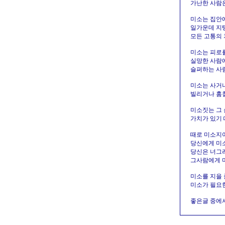
가난한 사람은
미소는 집안에
일가운데 지탱
모든 고통의 
미소는 피로를
실망한 사람에
슬퍼하는 사람
미소는 사거나
빌리거나 훔칠
미소짓는 그 
가치가 있기 
때로 미소지어
당신에게 미소
당신은 너그러
그사람에게 미
미소를 지을 
미소가 필요한
좋은글 중에서