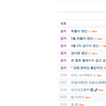
번호
공지
퇴출자 명단
(1)
공지
5월 퇴출자 명단
(1)
공지
4월 2차 금지자 명단
(1)
공지
금지된 명단
(1)
공지
본 협회 홈페이지 접근 
공지
* 감량.깡태강 출입차단
5108
아아, 내 카메라
(3)
5107
전철여행(5)/ 장봉도(長峰島
5106
정연정正戀亭
5105
밥 이야기
5104
청 춘