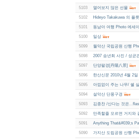
5103
열어보지 않은 선물
5102
Hideyo Takakuwa 의 
5101
동남아 여행 Photo 에세이
5100
일상
5099
월악산 국립공원 산행 Pho
5098
2007 송년회 사진 / 성
5097
단양팔경[丹陽八景]
5096
한산신문 2010년 4월 2일
5095
아낌없이 주는 나무/ 쉘
5094
설악산 단풍구경
5093
김종찬 /산다는 것은...fla
5092
만족할줄 모르면 거지와 
5091
Anything That&#039;s
5090
가지산 도립공원 산행 Phot