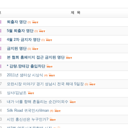
호
제 목
지
퇴출자 명단
(1)
지
5월 퇴출자 명단
(1)
지
4월 2차 금지자 명단
(1)
지
금지된 명단
(1)
지
본 협회 홈페이지 접근 금지된 명단
지
* 감량.깡태강 출입차단
8
2011년 샘터상 시상식
(4)
7
모란시장 이야기/ 경기 성남시 전국 쵀대 5일장
(5)
6
상사/김남조
5
내가 너를 향해 흔들리는 순간/이외수
4
Silk Road 귀국인사/ilman
(4)
3
시인 홍신선은 누구인가?