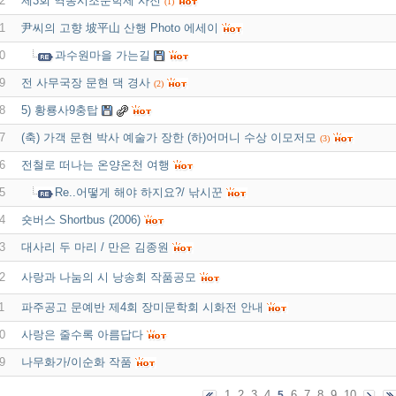
2
제3회 역동시조문학제 사진
(1)
1
尹씨의 고향 坡平山 산행 Photo 에세이
0
과수원마을 가는길
9
전 사무국장 문현 댁 경사
(2)
8
5) 황룡사9충탑
7
(축) 가객 문현 박사 예술가 장한 (하)어머니 수상 이모저모
(3)
6
전철로 떠나는 온양온천 여행
5
Re..어떻게 해야 하지요?/ 낚시꾼
4
숏버스 Shortbus (2006)
3
대사리 두 마리 / 만은 김종원
2
사랑과 나눔의 시 낭송회 작품공모
1
파주공고 문예반 제4회 장미문학회 시화전 안내
0
사랑은 줄수록 아름답다
9
나무화가/이순화 작품
1
2
3
4
6
7
8
9
10
5