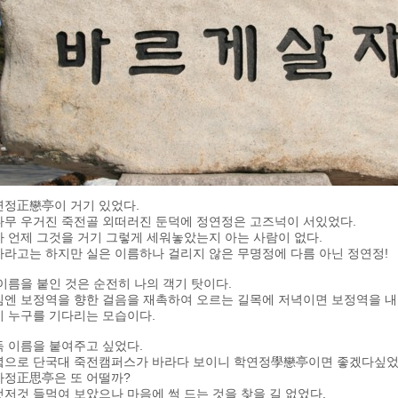
연정正戀亭이 거기 있었다.
나무 우거진 죽전골 외떠러진 둔덕에 정연정은 고즈넉이 서있었다.
 언제 그것을 거기 그렇게 세워놓았는지 아는 사람이 없다.
라고는 하지만 실은 이름하나 걸리지 않은 무명정에 다름 아닌 정연정!
이름을 붙인 것은 순전히 나의 객기 탓이다.
침엔 보정역을 향한 걸음을 재촉하여 오르는 길목에 저녁이면 보정역을 내
치 누구를 기다리는 모습이다.
 이름을 붙여주고 싶었다.
녘으로 단국대 죽전캠퍼스가 바라다 보이니 학연정學戀亭이면 좋겠다싶었
사정正思亭은 또 어떨까?
저것 들먹여 보았으나 마음에 썩 드는 것을 찾을 길 없었다.