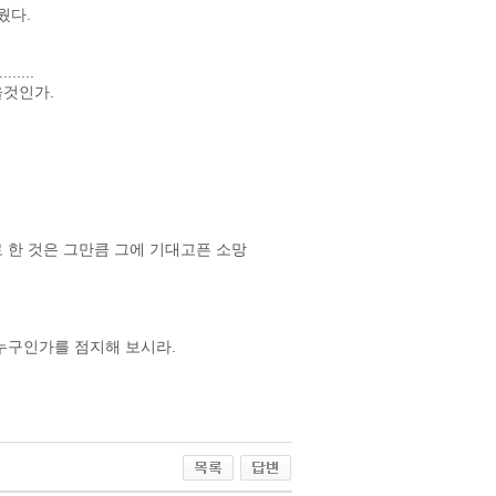
웠다.
...
을것인가.
 한 것은 그만큼 그에 기대고픈 소망
누구인가를 점지해 보시라.