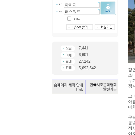
7,441
6,601
27,142
5,692,542
정
소
누가
정자
그 
아
마
문득
동
정
이것