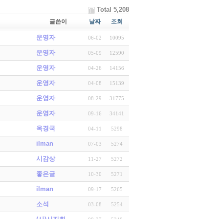
Total 5,208
글쓴이
날짜
조회
운영자
06-02
10095
운영자
05-09
12590
운영자
04-26
14156
운영자
04-08
15139
운영자
08-29
31775
운영자
09-16
34141
옥경국
04-11
5298
ilman
07-03
5274
시감상
11-27
5272
좋은글
10-30
5271
ilman
09-17
5265
소석
03-08
5254