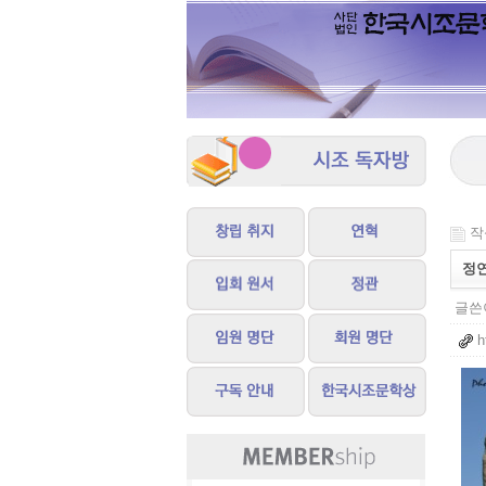
작성
정
글쓴이
h