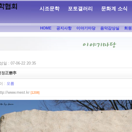
시조문학
포토갤러리
문화계 소식
HOME
공지사항
이야기마당
음악감상실
회원
일 : 07-06-22 20:35
연정正戀亭
 :
오름
ttp://www.mest.kr
[1208]