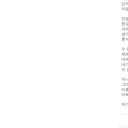
단지
마땅
만일
한
과
생각
혼자
수 
세
대
내가
이
지
그대
바름
어쩌
여기