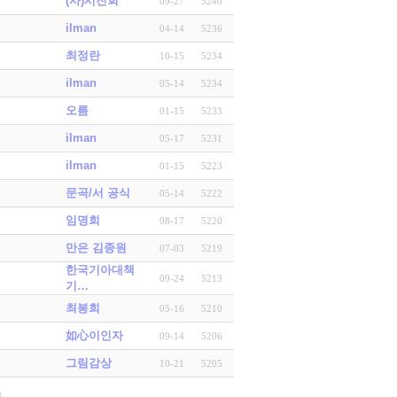
(사)시진회
09-27
5240
ilman
04-14
5236
최정란
10-15
5234
ilman
05-14
5234
오름
01-15
5233
ilman
05-17
5231
ilman
01-15
5223
문곡/서 공식
05-14
5222
임명희
08-17
5220
만은 김종원
07-03
5219
한국기아대책
09-24
5213
기…
최봉희
05-16
5210
如心이인자
09-14
5206
그림감상
10-21
5205