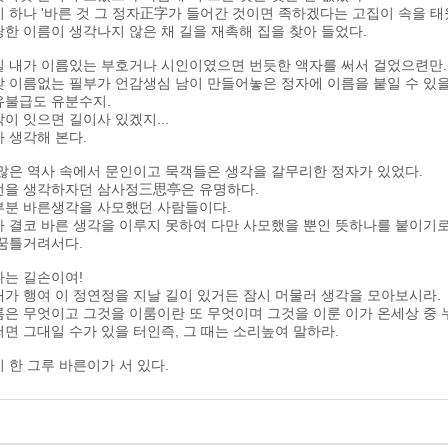
 하나 '바른 것 그 정자正字가 들어간 것이면 족하겠다는 고집이 속을 태
한 이름이 생각나지 않은 채 길을 재촉해 집을 찾아 들었다.
 내가 이름있는 부호거나 시인이였으면 번듯한 액자를 써서 걸었으련만......
갖 이름없는 필부가 언감생심 남이 만들어놓은 정자에 이름을 붙일 수 있
유불급도 유분수지.
이 잇으면 길이사 있겠지...
 생각해 본다.
많은 역사 속에서 문인이고 묵객들은 생각을 갈무리한 정자가 있었다.
번을 생각하자던 삼사정三思亭은 유명하다.
부분 바른생각을 사모했던 사람들이다.
 결코 바른 생각을 이루지 못하여 다만 사모했을 뿐인 뜻하나를 붙이기로
 꿈틀거려서다.
나는 길손이여!
가 행여 이 정연정을 지날 길이 있거든 잠시 머물러 생각을 모아보시라.
은 무엇이고 그것을 이룸이란 또 무엇이며 그것을 이룬 이가 온세상 중 
면 그대일 수가 있을 터인즉, 그 때는 소리높여 말하라.
 한 그루 바른이가 서 있다.